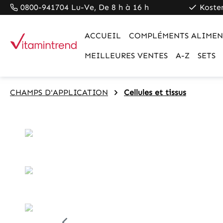
0800-941704 Lu-Ve, De 8 h à 16 h
Koste
pringen
Zur Hauptnavigation springen
ACCUEIL
COMPLÉMENTS ALIMEN
MEILLEURES VENTES
A-Z
SETS
CHAMPS D'APPLICATION
Cellules et tissus
Bildergalerie überspringen