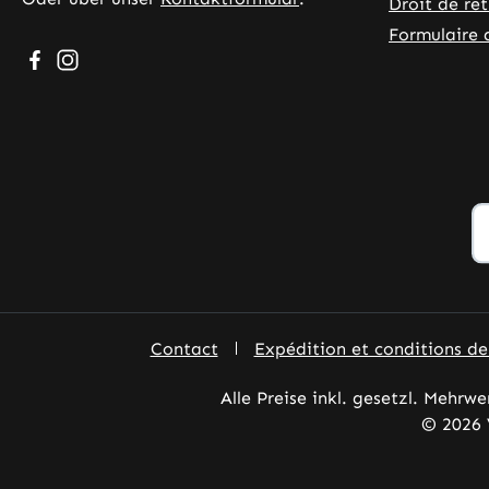
Droit de ré
Formulaire 
Besuche uns auf Facebook – öffnet in neuem Tab (exter
Schau auf Instagram vorbei – öffnet in neuem Tab (
Contact
Expédition et conditions d
Alle Preise inkl. gesetzl. Mehrwe
© 2026 