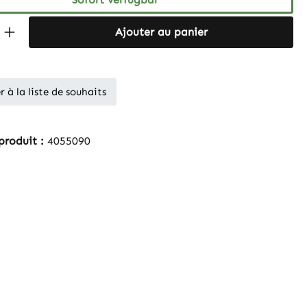
 Anzahl: Gib den gewünschten Wert ein 
Ajouter au panier
r à la liste de souhaits
produit :
4055090