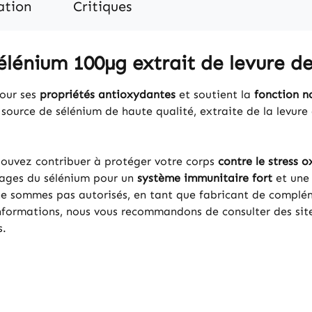
ation
Critiques
Sélénium 100µg extrait de levure d
pour ses
propriétés antioxydantes
et soutient la
fonction n
 source de sélénium de haute qualité, extraite de la levur
ouvez contribuer à protéger votre corps
contre le stress o
tages du sélénium pour un
système immunitaire fort
et un
 ne sommes pas autorisés, en tant que fabricant de compléme
informations, nous vous recommandons de consulter des site
s.