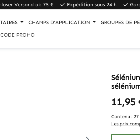
nloser Versand ab 75 €
Expédition sous 24 h
Gar
TAIRES
CHAMPS D'APPLICATION
GROUPES DE P
CODE PROMO
Séléniu
séléniu
11,95 
Contenu :
27
Les prix comp