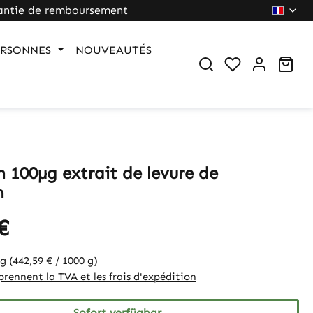
antie de remboursement
ERSONNES
NOUVEAUTÉS
War
m 100µg extrait de levure de
m
€
 g
(442,59 € / 1000 g)
rennent la TVA et les frais d'expédition
Sofort verfügbar