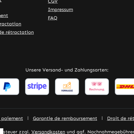
CGV
Impressum
ent
FAQ
tractation
de rétractation
ner Link)
externer Link)
Unsere Versand- und Zahlungsarten:
e paiement
Garantie de remboursement
Droit de ré
rtsteuer zzgl.
Versandkosten
und ggf. Nachnahmegebühren,