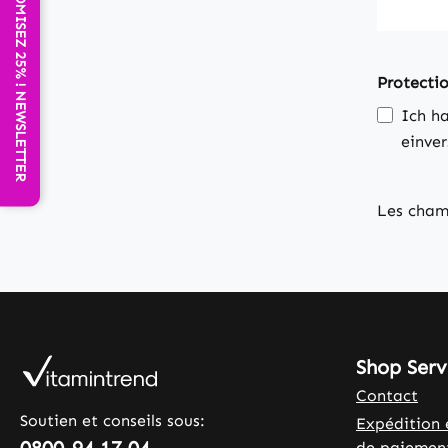
ECONOMISEZ 25% ! NEWSLETTER
Protecti
Ich h
einve
Les champ
Shop Serv
Contact
Soutien et conseils sous:
Expédition 
de paiemen