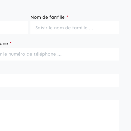
Nom de famille
*
hone
*