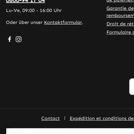
0800-94 17 04
Garantie de
Lu-Ve, 09:00 - 16:00 Uhr
remboursem
Oder über unser
Kontaktformular
.
Droit de ré
Formulaire 
Besuche uns auf Facebook – öffnet in neuem Tab (exter
Schau auf Instagram vorbei – öffnet in neuem Tab (
Contact
Expédition et conditions d
Alle Preise inkl. gesetzl. Mehrwe