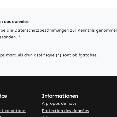
on des données
abe die
Datenschutzbestimmungen
zur Kenntnis genomme
rstanden.
*
s marqués d'un astérisque (*) sont obligatoires.
ice
Informationen
À propos de nous
et conditions
Protection des données
t