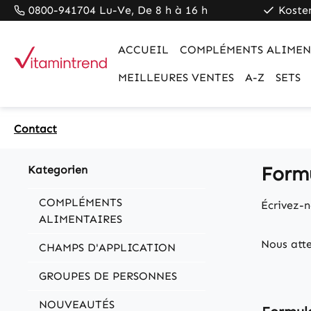
0800-941704 Lu-Ve, De 8 h à 16 h
Koste
pringen
Zur Hauptnavigation springen
ACCUEIL
COMPLÉMENTS ALIMEN
MEILLEURES VENTES
A-Z
SETS
Contact
Formu
Kategorien
COMPLÉMENTS
Écrivez-n
ALIMENTAIRES
Nous att
CHAMPS D'APPLICATION
GROUPES DE PERSONNES
NOUVEAUTÉS