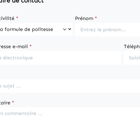
ire de contact
civilité
*
Prénom
*
resse e-mail
*
Télép
aire
*