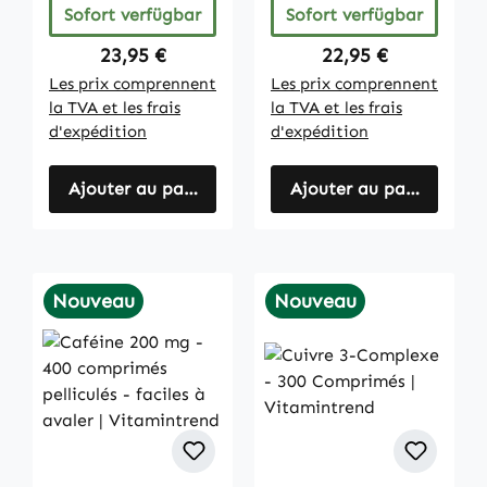
Sofort verfügbar
Sofort verfügbar
Regulärer Preis:
Regulärer Preis:
23,95 €
22,95 €
Les prix comprennent
Les prix comprennent
la TVA et les frais
la TVA et les frais
d'expédition
d'expédition
Ajouter au panier
Ajouter au panier
Nouveau
Nouveau