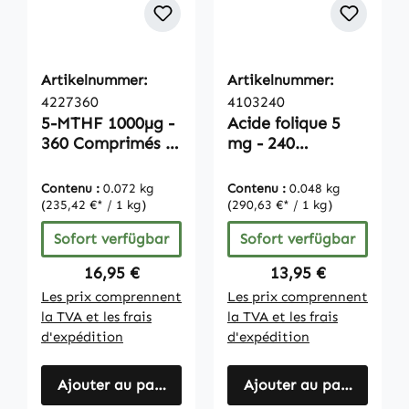
Artikelnummer:
Artikelnummer:
4227360
4103240
5-MTHF 1000µg -
Acide folique 5
360 Comprimés |
mg - 240
Vitamintrend
comprimés |
Vitamintrend
Contenu :
0.072 kg
Contenu :
0.048 kg
(235,42 €* / 1 kg)
(290,63 €* / 1 kg)
Sofort verfügbar
Sofort verfügbar
Regulärer Preis:
Regulärer Preis:
16,95 €
13,95 €
Les prix comprennent
Les prix comprennent
la TVA et les frais
la TVA et les frais
d'expédition
d'expédition
Ajouter au panier
Ajouter au panier