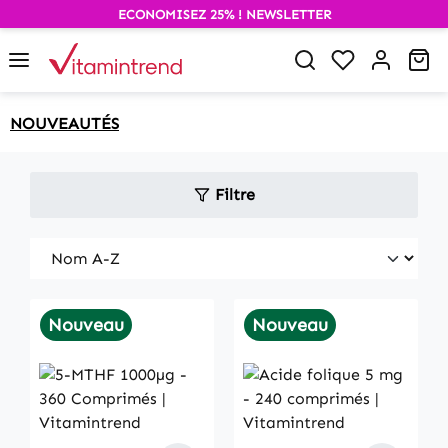
ECONOMISEZ 25% ! NEWSLETTER
alt springen
Du hast 0 P
Wa
NOUVEAUTÉS
Filtre
Nouveau
Nouveau