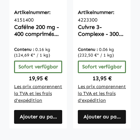
Artikelnummer:
Artikelnummer:
4151400
4223300
Caféine 200 mg -
Cuivre 3-
400 comprimés
Complexe - 300
pelliculés - faciles
Comprimés |
à avaler |
Vitamintrend
Contenu :
0.16 kg
Contenu :
0.06 kg
Vitamintrend
(124,69 €* / 1 kg)
(232,50 €* / 1 kg)
Sofort verfügbar
Sofort verfügbar
Regulärer Preis:
Regulärer Preis:
19,95 €
13,95 €
Les prix comprennent
Les prix comprennent
la TVA et les frais
la TVA et les frais
d'expédition
d'expédition
Ajouter au panier
Ajouter au panier