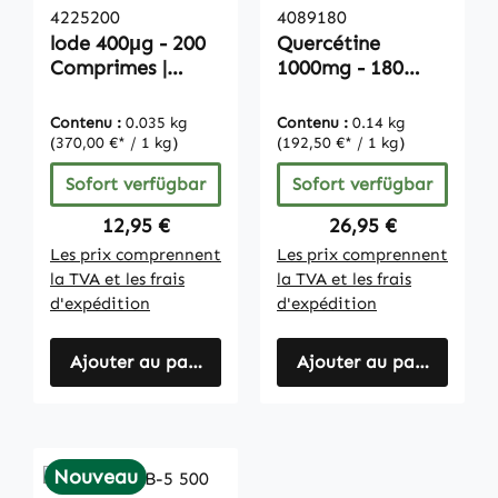
4225200
4089180
lode 400μg - 200
Quercétine
Comprimes |
1000mg - 180
Vitamintrend
Gélules |
Vitamintrend
Contenu :
0.035 kg
Contenu :
0.14 kg
(370,00 €* / 1 kg)
(192,50 €* / 1 kg)
Sofort verfügbar
Sofort verfügbar
Regulärer Preis:
Regulärer Preis:
12,95 €
26,95 €
Les prix comprennent
Les prix comprennent
la TVA et les frais
la TVA et les frais
d'expédition
d'expédition
Ajouter au panier
Ajouter au panier
Nouveau