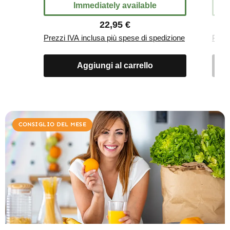
Immediately available
Immediatel
Regular price:
Reg
22,95 €
19,
ezzi IVA inclusa più spese di spedizione
Prezzi IVA inclusa pi
Aggiungi al carrello
Aggiungi 
CONSIGLIO DEL MESE