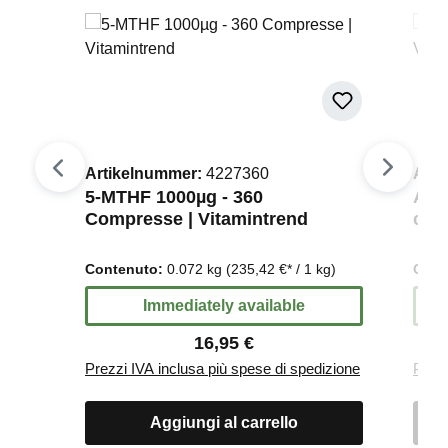
Artikelnummer:
4227360
Artikelnu
5-MTHF 1000µg - 360
Acido fol
Compresse | Vitamintrend
compress
Contenuto:
0.072 kg
(235,42 €* / 1 kg)
Contenuto
Immediately available
Im
Regular price:
16,95 €
Prezzi IVA inclusa più spese di spedizione
Prezzi IVA i
Aggiungi al carrello
Ag