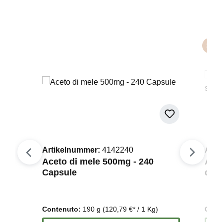
Skip product gallery
Suggerimento
tikelnummer:
4142240
Artikelnummer:
4
eto di mele 500mg - 240
Artiglio del dia
apsule
di salice - 180 
ntenuto:
190 g
(120,79 €* / 1 Kg)
Contenuto:
119 g
(1