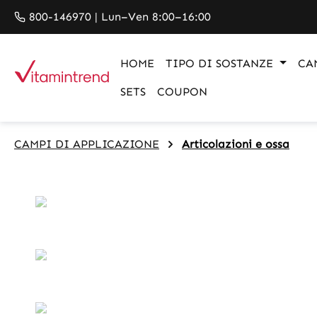
search
Skip to main navigation
800-146970 | Lun–Ven 8:00–16:00
HOME
TIPO DI SOSTANZE
CA
SETS
COUPON
CAMPI DI APPLICAZIONE
Articolazioni e ossa
Skip image gallery