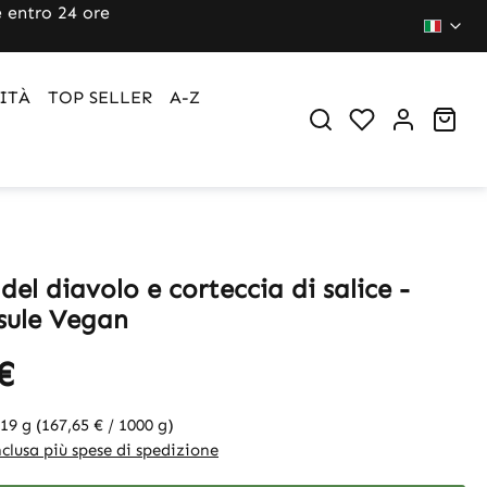
 entro 24 ore
ITÀ
TOP SELLER
A-Z
Sho
 del diavolo e corteccia di salice -
sule Vegan
€
119 g
(167,65 € / 1000 g)
clusa più spese di spedizione