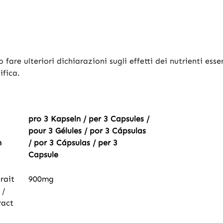
o
are ulteriori dichiarazioni sugli effetti dei nutrienti esse
ifica.
pro 3 Kapseln / per 3 Capsules /
pour 3 Gélules / por 3 Cápsulas
n
/ por 3 Cápsulas / per 3
Capsule
rait
900mg
 /
ract