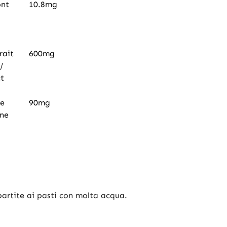
ont
10.8mg
rait
600mg
/
ct
de
90mg
ine
ipartite ai pasti con molta acqua.