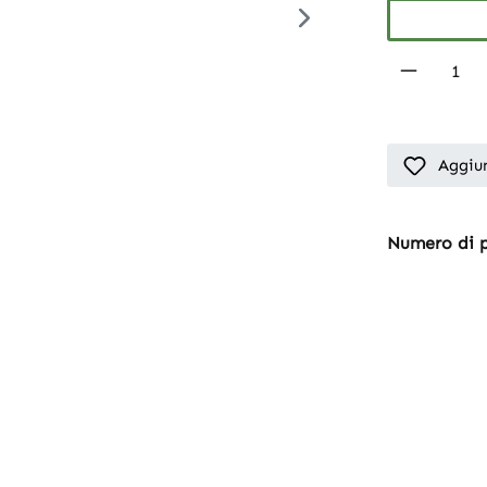
Product 
Aggiun
Numero di 