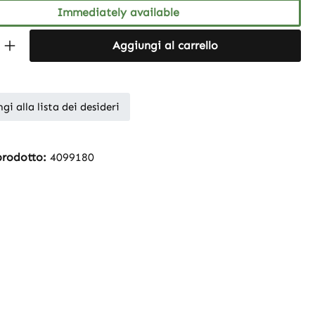
Immediately available
Quantity: Enter the desired amount or 
Aggiungi al carrello
gi alla lista dei desideri
prodotto:
4099180