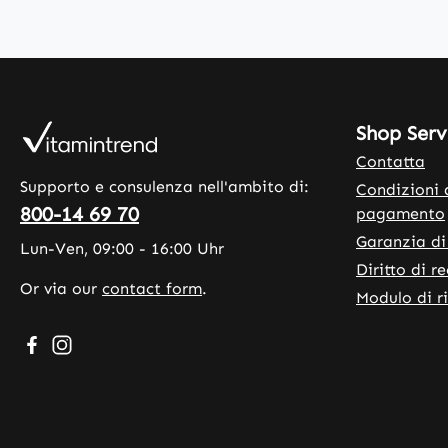
Shop Serv
Contatta
Supporto e consulenza nell'ambito di:
Condizioni 
800-14 69 70
pagamento
Garanzia di
Lun-Ven, 09:00 - 16:00 Uhr
Diritto di r
Or via our
contact form
.
Modulo di r
Visit us on Facebook – opens in a new browser tab (exte
Check us out on Instagram – opens in a new browser