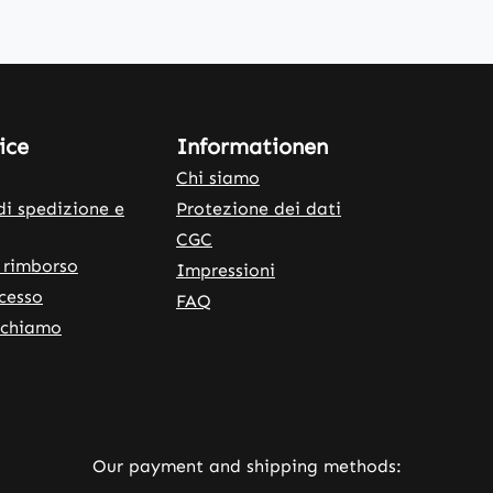
ice
Informationen
Chi siamo
di spedizione e
Protezione dei dati
CGC
 rimborso
Impressioni
ecesso
FAQ
ichiamo
rnal link)
 tab (external link)
Our payment and shipping methods: