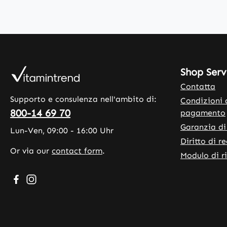
Shop Serv
Contatta
Supporto e consulenza nell'ambito di:
Condizioni 
800-14 69 70
pagamento
Garanzia di
Lun-Ven, 09:00 - 16:00 Uhr
Diritto di r
Or via our
contact form
.
Modulo di r
Visit us on Facebook – opens in a new browser tab (exte
Check us out on Instagram – opens in a new browser