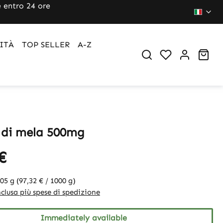
 entro 24 ore
ITÀ
TOP SELLER
A-Z
Sho
 di mela 500mg
€
205 g
(97,32 € / 1000 g)
clusa più spese di spedizione
Immediately available