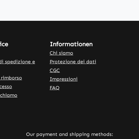
ice
Informationen
Chi siamo
di spedizione e
Protezione dei dati
CGC
 rimborso
Impressioni
ecesso
FAQ
ichiamo
rnal link)
 tab (external link)
Our payment and shipping methods: