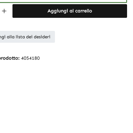
Quantity: Enter the desired amount or 
Aggiungi al carrello
gi alla lista dei desideri
prodotto:
4054180