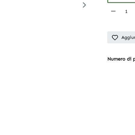
Product 
Aggiun
Numero di 