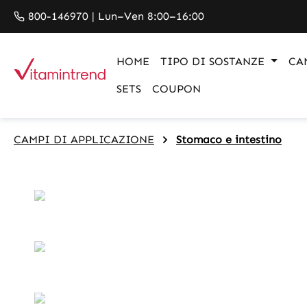
search
Skip to main navigation
800-146970 | Lun–Ven 8:00–16:00
HOME
TIPO DI SOSTANZE
CA
SETS
COUPON
CAMPI DI APPLICAZIONE
Stomaco e intestino
Skip image gallery