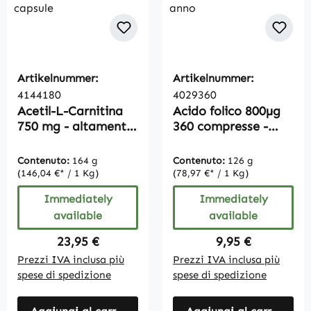
Artikelnummer:
Artikelnummer:
4144180
4029360
Acetil-L-Carnitina
Acido folico 800µg
750 mg - altamente
360 compresse -
dosata - vegana -
Vegan - Confezione
180 capsule
per 1 anno
Contenuto:
164 g
Contenuto:
126 g
(146,04 €* / 1 Kg)
(78,97 €* / 1 Kg)
Immediately
Immediately
available
available
Regular price:
Regular price:
23,95 €
9,95 €
Prezzi IVA inclusa più
Prezzi IVA inclusa più
spese di spedizione
spese di spedizione