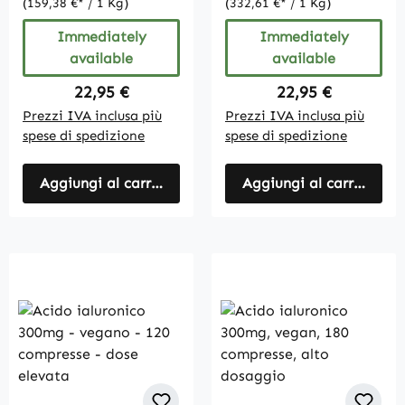
vegan
(159,38 €* / 1 Kg)
(332,61 €* / 1 Kg)
Immediately
Immediately
available
available
Regular price:
Regular price:
22,95 €
22,95 €
Prezzi IVA inclusa più
Prezzi IVA inclusa più
spese di spedizione
spese di spedizione
Aggiungi al carrello
Aggiungi al carrello