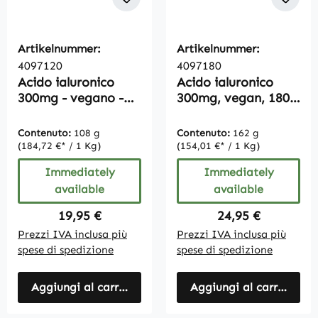
Artikelnummer:
Artikelnummer:
4097120
4097180
Acido ialuronico
Acido ialuronico
300mg - vegano -
300mg, vegan, 180
120 compresse -
compresse, alto
dose elevata
dosaggio
Contenuto:
108 g
Contenuto:
162 g
(184,72 €* / 1 Kg)
(154,01 €* / 1 Kg)
Immediately
Immediately
available
available
Regular price:
Regular price:
19,95 €
24,95 €
Prezzi IVA inclusa più
Prezzi IVA inclusa più
spese di spedizione
spese di spedizione
Aggiungi al carrello
Aggiungi al carrello