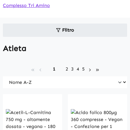
Complesso Tri Amino
Filtro
Atleta
Page
Page
Page
Page
Page
1
2
3
4
5