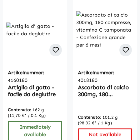
Artikelnummer:
Artikelnummer:
4160180
4018180
Artiglio di gatto -
Ascorbato di calcio
facile da deglutire
300mg, 180
compresse,
vitamina C
Contenuto:
162 g
tamponata -
(11,70 €* / 0.1 Kg)
Contenuto:
101.2 g
Confezione grande
(98,32 €* / 1 Kg)
Immediately
per 6 mesi
available
Not available