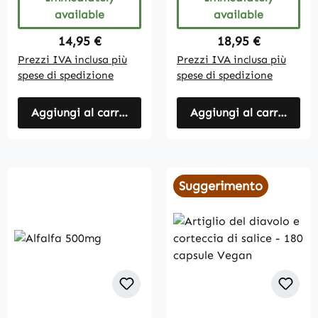
120 giorni, sostanza
available
available
pura, vegan
Regular price:
Regular price:
14,95 €
18,95 €
Prezzi IVA inclusa più
Prezzi IVA inclusa più
spese di spedizione
spese di spedizione
Aggiungi al carrello
Aggiungi al carrello
Suggerimento