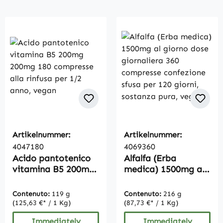
Artikelnummer:
Artikelnummer:
4047180
4069360
Acido pantotenico
Alfalfa (Erba
vitamina B5 200mg
medica) 1500mg al
200mg 180
giorno dose
compresse alla
giornaliera 360
Contenuto:
119 g
Contenuto:
216 g
rinfusa per 1/2 anno,
compresse
(125,63 €* / 1 Kg)
(87,73 €* / 1 Kg)
vegan
confezione sfusa per
Immediately
Immediately