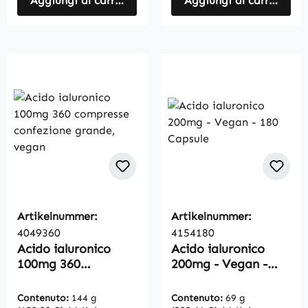
Aggiungi al carrello
Aggiungi al carrello
Artikelnummer:
Artikelnummer:
4049360
4154180
Acido ialuronico
Acido ialuronico
100mg 360
200mg - Vegan -
compresse
180 Capsule
confezione grande,
Contenuto:
144 g
Contenuto:
69 g