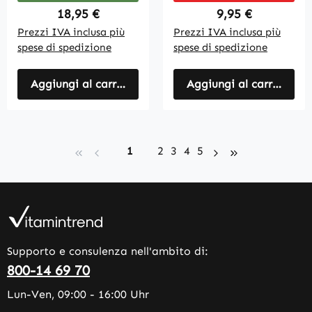
Regular price:
Regular price:
18,95 €
9,95 €
Prezzi IVA inclusa più
Prezzi IVA inclusa più
spese di spedizione
spese di spedizione
Aggiungi al carrello
Aggiungi al carrello
Page
Page
Page
Page
Page
1
2
3
4
5
Supporto e consulenza nell'ambito di:
800-14 69 70
Lun-Ven, 09:00 - 16:00 Uhr