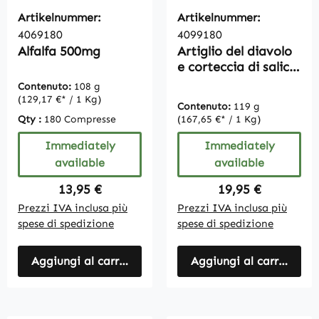
Artikelnummer:
Artikelnummer:
4069180
4099180
Alfalfa 500mg
Artiglio del diavolo
e corteccia di salice
- 180 capsule Vegan
Contenuto:
108 g
(129,17 €* / 1 Kg)
Contenuto:
119 g
Qty :
180 Compresse
(167,65 €* / 1 Kg)
Immediately
Immediately
available
available
Regular price:
Regular price:
13,95 €
19,95 €
Prezzi IVA inclusa più
Prezzi IVA inclusa più
spese di spedizione
spese di spedizione
Aggiungi al carrello
Aggiungi al carrello