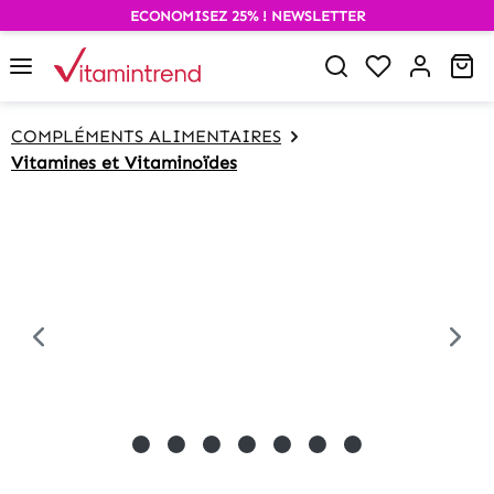
ECONOMISEZ 25% ! NEWSLETTER
alt springen
Wa
COMPLÉMENTS ALIMENTAIRES
Vitamines et Vitaminoïdes
Bildergalerie überspringen