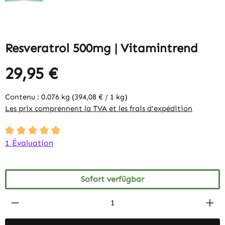
Resveratrol 500mg | Vitamintrend
29,95 €
Contenu :
0.076 kg
(394,08 € / 1 kg)
Les prix comprennent la TVA et les frais d'expédition
Durchschnittliche Bewertung von 5 von 5 Sternen
1 Évaluation
Sofort verfügbar
Produkt Anzahl: Gib den gewünschten Wert 