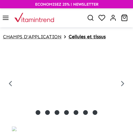
ECONOMISEZ 25% ! NEWSLETTER
alt springen
Wa
CHAMPS D'APPLICATION
Cellules et tissus
Bildergalerie überspringen