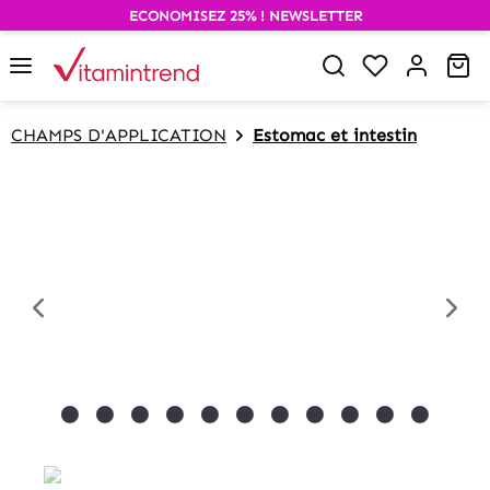
ECONOMISEZ 25% ! NEWSLETTER
alt springen
Wa
CHAMPS D'APPLICATION
Estomac et intestin
Bildergalerie überspringen