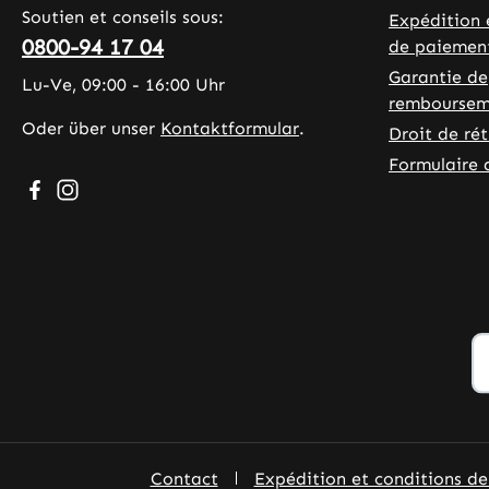
Soutien et conseils sous:
Expédition 
0800-94 17 04
de paiemen
Garantie de
Lu-Ve, 09:00 - 16:00 Uhr
remboursem
Oder über unser
Kontaktformular
.
Droit de ré
Formulaire 
Besuche uns auf Facebook – öffnet in neuem Tab (exter
Schau auf Instagram vorbei – öffnet in neuem Tab (
Contact
Expédition et conditions d