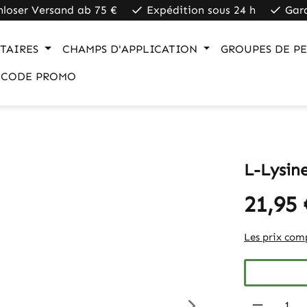
nloser Versand ab 75 €
Expédition sous 24 h
Gar
TAIRES
CHAMPS D'APPLICATION
GROUPES DE P
CODE PROMO
L-Lysin
21,95 
Les prix comp
Produkt