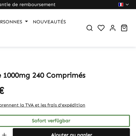
antie de remboursement
ERSONNES
NOUVEAUTÉS
War
e 1000mg 240 Comprimés
€
rennent la TVA et les frais d'expédition
Sofort verfügbar
 Anzahl: Gib den gewünschten Wert ein 
Ajouter au panier