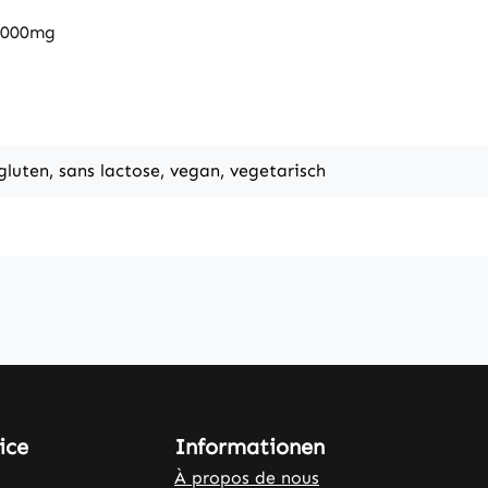
1000mg
 gluten, sans lactose, vegan, vegetarisch
ice
Informationen
À propos de nous