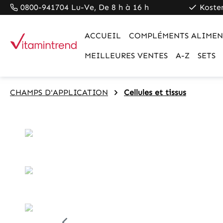
0800-941704 Lu-Ve, De 8 h à 16 h
Koste
pringen
Zur Hauptnavigation springen
ACCUEIL
COMPLÉMENTS ALIMEN
MEILLEURES VENTES
A-Z
SETS
CHAMPS D'APPLICATION
Cellules et tissus
Bildergalerie überspringen