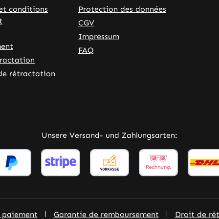
et conditions
Protection des données
t
CGV
Impressum
ent
FAQ
tractation
de rétractation
ner Link)
externer Link)
Unsere Versand- und Zahlungsarten:
e paiement
Garantie de remboursement
Droit de ré