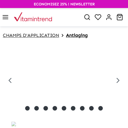
ECONOMISEZ 25% ! NEWSLETTER
alt springen
Wa
CHAMPS D'APPLICATION
Antiaging
Bildergalerie überspringen