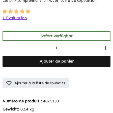
Les prix comprennent la TVA et les frais d'expédition
Durchschnittliche Bewertung von 5 von 5 Sternen
1 Évaluation
Sofort verfügbar
Produkt Anzahl: Gib den gewünschten Wert 
Ajouter au panier
Ajouter à la liste de souhaits
Numéro de produit :
4071180
Gewicht:
0,14 kg