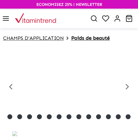
ECONOMISEZ 25% ! NEWSLETTER
alt springen
Wa
CHAMPS D'APPLICATION
Poids de beauté
Bildergalerie überspringen