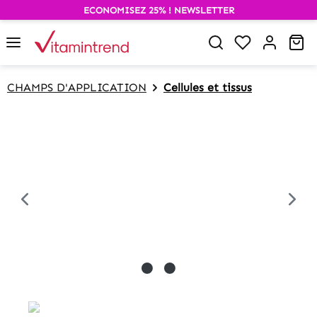
ECONOMISEZ 25% ! NEWSLETTER
alt springen
Wa
CHAMPS D'APPLICATION
Cellules et tissus
Bildergalerie überspringen