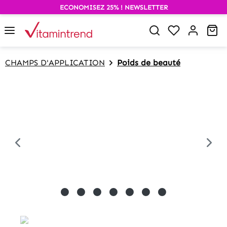
ECONOMISEZ 25% ! NEWSLETTER
alt springen
Wa
CHAMPS D'APPLICATION
Poids de beauté
Bildergalerie überspringen