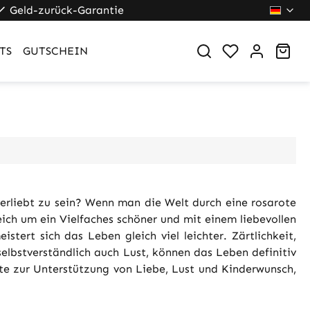
Geld-zurück-Garantie
Du hast 0 Pr
War
TS
GUTSCHEIN
verliebt zu sein? Wenn man die Welt durch eine rosarote
gleich um ein Vielfaches schöner und mit einem liebevollen
istert sich das Leben gleich viel leichter. Zärtlichkeit,
elbstverständlich auch Lust, können das Leben definitiv
te zur Unterstützung von Liebe, Lust und Kinderwunsch,