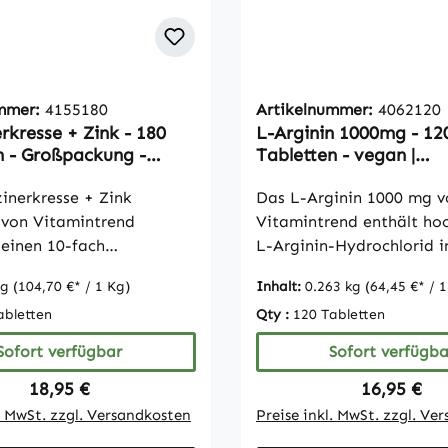
ummer:
4155180
Artikelnummer:
4062120
rkresse + Zink - 180
L-Arginin 1000mg - 12
n - Großpackung -
Tabletten - vegan |
Vitamintrend
Vitamintrend
inerkresse + Zink
Das L-Arginin 1000 mg v
 von Vitamintrend
Vitamintrend enthält ho
 einen 10-fach
L-Arginin-Hydrochlorid i
erten Extrakt aus
Tablettenform. Jede Table
 g
(104,70 €* / 1 Kg)
Inhalt:
0.263 kg
(64,45 €* / 1
kresse mit einer
1000 mg L-Arginin und ei
abletten
Qty :
120 Tabletten
e von 1.500 mg Extrakt,
ideal zur gezielten Ergä
0 mg frischer Pflanze
täglichen Ernährung. Die
Sofort verfügbar
Sofort verfügba
. Zusätzlich liefern 3
Zusammensetzung mit
Regulärer Preis:
Regulärer 
18,95 €
16,95 €
 6 mg Zink aus
mikrokristalliner Cellulos
gem Zinkcitrat. Die
Füllstoff sowie Stearinsä
l. MwSt. zzgl. Versandkosten
Preise inkl. MwSt. zzgl. Ve
on eignet sich ideal zur
Baumwollsamenöl als Tre