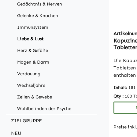
Gedächtnis & Nerven
Gelenke & Knochen
Immunsystem
Artikeln
Liebe & Lust
Kapuzine
Tablette
Herz & Gefäße
vegan | 
Die Kapuz
Magen & Darm
Tabletten
Verdauung
enthalten
konzentri
Wechseljahre
Inhalt:
181
Kapuziner
Qty :
180 T
Zellen & Gewebe
Tagesmeng
was 15.00
Wohlbefinden der Psyche
entspricht
Tabletten
ZIELGRUPPE
hochwerti
Preise ink
NEU
Kombinati