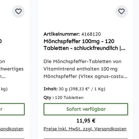
Artikelnummer:
4168120
0
Mönchspfeffer 100mg - 120
Tabletten - schluckfreundlich |
Vitamintrend
on
Die Mönchspfeffer-Tabletten von
chwertiges
Vitamintrend enthalten 100 mg
n
Mönchspfeffer (Vitex agnus-castus)
tte liefert
pro Tablette in schonend
 kg)
Inhalt:
30 g
(398,33 €* / 1 Kg)
gnet sich
verarbeiteter Reinsubstanz. Die
Qty :
120 Tabletten
nzung der
pflanzliche Rezeptur ist vegan
sowie frei von Farb- und
r
Sofort verfügbar
Zusatzstoffen. Mit 120 Tabletten
Preis:
Regulärer Preis:
11,95 €
e als
bietet die Packung eine
ure und
zuverlässige Versorgung für
rsandkosten
Preise inkl. MwSt. zzgl. Versandkosten
nnmittel
mehrere Monate bei täglicher