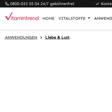
0800-033 55 04 24/7 gebührenfrei
Koste
pringen
Zur Hauptnavigation springen
HOME
VITALSTOFFE
ANWEND
ANWENDUNGEN
Liebe & Lust