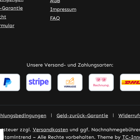
AGB
-Garantie
Impressum
cht
FAQ
rmular
ner Link)
externer Link)
Unsere Versand- und Zahlungsarten:
ahlungsbedingungen
Geld-zurück-Garantie
Widerruf
rtsteuer zzgl.
Versandkosten
und ggf. Nachnahmegebühren,
Vitamintrend – Alle Rechte vorbehalten. Theme by
TC-Inn