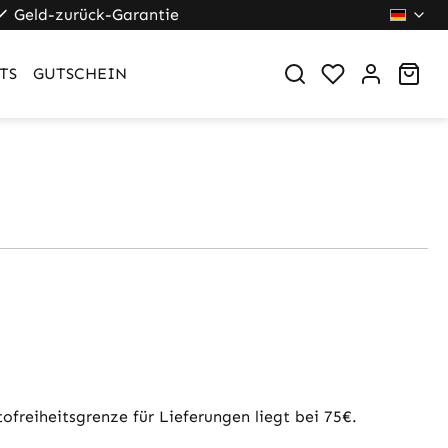
Geld-zurück-Garantie
Du hast 0 Pr
War
TS
GUTSCHEIN
freiheitsgrenze für Lieferungen liegt bei 75€.