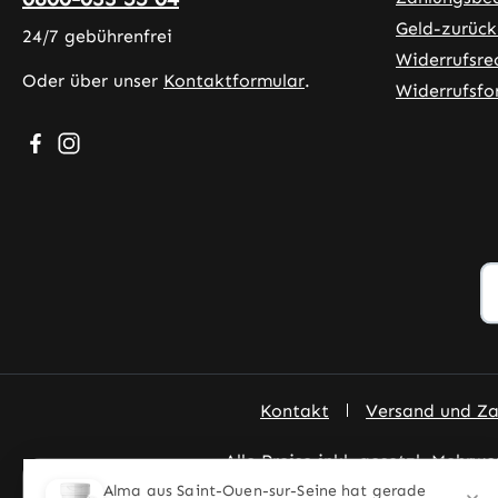
Geld-zurück
24/7 gebührenfrei
Widerrufsre
Oder über unser
Kontaktformular
.
Widerrufsfo
Besuche uns auf Facebook – öffnet in neuem Tab (exter
Schau auf Instagram vorbei – öffnet in neuem Tab (
Kontakt
Versand und Z
Alle Preise inkl. gesetzl. Mehrwe
© 2026 