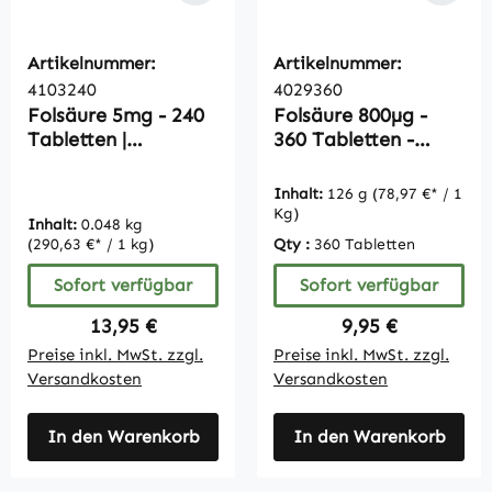
Artikelnummer:
Artikelnummer:
4103240
4029360
Folsäure 5mg - 240
Folsäure 800µg -
Tabletten |
360 Tabletten -
Vitamintrend
schluckfreundlich -
Großpackung für 1
Inhalt:
126 g
(78,97 €* / 1
Jahr - vegan |
Kg)
Inhalt:
0.048 kg
Vitamintrend
(290,63 €* / 1 kg)
Qty :
360 Tabletten
Sofort verfügbar
Sofort verfügbar
Regulärer Preis:
Regulärer Preis:
13,95 €
9,95 €
Preise inkl. MwSt. zzgl.
Preise inkl. MwSt. zzgl.
Versandkosten
Versandkosten
In den Warenkorb
In den Warenkorb