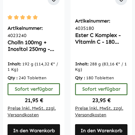
Artikelnummer:
Durchschnittliche Bewertung von 5 von 5 Sternen
Artikelnummer:
4035180
Ester C Komplex -
4023240
Vitamin C - 180
Cholin 100mg +
Tabletten -
Inositol 250mg -
schluckfreundlich -
240 Tabletten -
vegan |
Großpackung für 8
Inhalt:
192 g
(114,32 €* /
Inhalt:
288 g
(83,16 €* / 1
Vitamintrend
Monate - vegan |
1 Kg)
Kg)
Vitamintrend
Qty :
240 Tabletten
Qty :
180 Tabletten
Sofort verfügbar
Sofort verfügbar
Regulärer Preis:
Regulärer Preis:
21,95 €
23,95 €
Preise inkl. MwSt. zzgl.
Preise inkl. MwSt. zzgl.
Versandkosten
Versandkosten
In den Warenkorb
In den Warenkorb