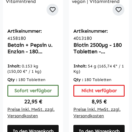
Artikelnummer:
Artikelnummer:
4158180
4013180
Betain + Pepsin u.
Biotin 2500µg - 180
Enzian - 180
Tabletten -
Kapseln -
schluckfreundlich -
hochdosiert |
vegan |
Inhalt:
0.153 kg
Inhalt:
54 g
(165,74 €* / 1
Vitamintrend
Vitamintrend
(150,00 €* / 1 kg)
Kg)
Qty :
180 Tabletten
Qty :
180 Tabletten
Sofort verfügbar
Nicht verfügbar
Regulärer Preis:
Regulärer Preis:
22,95 €
8,95 €
Preise inkl. MwSt. zzgl.
Preise inkl. MwSt. zzgl.
Versandkosten
Versandkosten
In den Warenkorb
In den Warenkorb