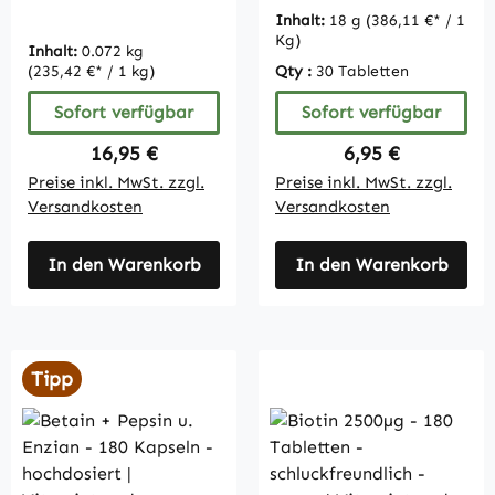
30 Tabletten -
Inhalt:
18 g
(386,11 €* / 1
vegan |
Kg)
Inhalt:
0.072 kg
Vitamintrend
(235,42 €* / 1 kg)
Qty :
30 Tabletten
Sofort verfügbar
Sofort verfügbar
Regulärer Preis:
Regulärer Preis:
16,95 €
6,95 €
Preise inkl. MwSt. zzgl.
Preise inkl. MwSt. zzgl.
Versandkosten
Versandkosten
In den Warenkorb
In den Warenkorb
Tipp