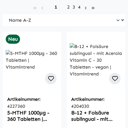
Seite
Seite
Seite
Seite
1
2
3
4
Neu
Artikelnummer:
Artikelnummer:
4227360
4204030
5-MTHF 1000μg -
B-12 + Folsäure
360 Tabletten |
sublingual - mit
Vitamintrend
Acerola Vitamin C -