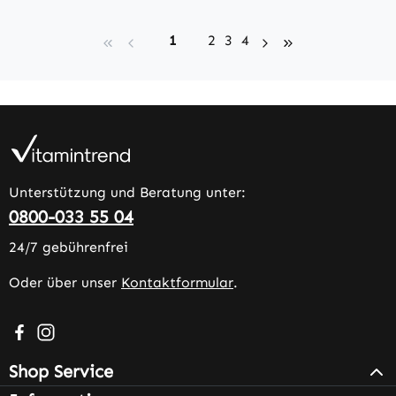
Seite
Seite
Seite
Seite
1
2
3
4
Unterstützung und Beratung unter:
0800-033 55 04
24/7 gebührenfrei
Oder über unser
Kontaktformular
.
Besuche uns auf Facebook – öffnet in neuem Tab (extern
Schau auf Instagram vorbei – öffnet in neuem Tab (e
Shop Service