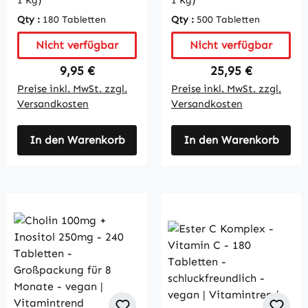
1 Kg)
1 Kg)
schluckfreundlich -
vegan |
Qty :
180 Tabletten
Qty :
500 Tabletten
Großpackung für 1/2
Vitamintrend
Jahr - vegan |
Nicht verfügbar
Nicht verfügbar
Vitamintrend
Regulärer Preis:
Regulärer Preis:
9,95 €
25,95 €
Preise inkl. MwSt. zzgl.
Preise inkl. MwSt. zzgl.
Versandkosten
Versandkosten
In den Warenkorb
In den Warenkorb