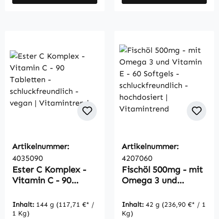
Artikelnummer:
Artikelnummer:
4035090
4207060
Ester C Komplex -
Fischöl 500mg - mit
Vitamin C - 90
Omega 3 und
Tabletten -
Vitamin E - 60
schluckfreundlich -
Softgels -
Inhalt:
144 g
(117,71 €* /
Inhalt:
42 g
(236,90 €* / 1
vegan |
schluckfreundlich -
1 Kg)
Kg)