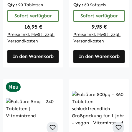
Vitamintrend
hochdosiert |
Qty :
90 Tabletten
Qty :
60 Softgels
Vitamintrend
Sofort verfügbar
Sofort verfügbar
Regulärer Preis:
Regulärer Preis:
16,95 €
9,95 €
Preise inkl. MwSt. zzgl.
Preise inkl. MwSt. zzgl.
Versandkosten
Versandkosten
In den Warenkorb
In den Warenkorb
Neu