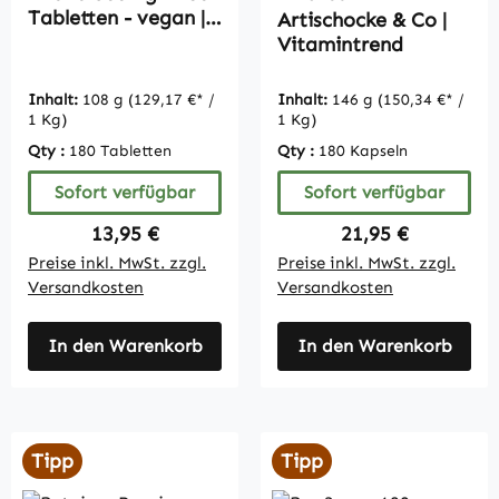
Tabletten - vegan |
Artischocke & Co |
Vitamintrend
Vitamintrend
Inhalt:
108 g
(129,17 €* /
Inhalt:
146 g
(150,34 €* /
1 Kg)
1 Kg)
Qty :
180 Tabletten
Qty :
180 Kapseln
Sofort verfügbar
Sofort verfügbar
Regulärer Preis:
Regulärer Preis:
13,95 €
21,95 €
Preise inkl. MwSt. zzgl.
Preise inkl. MwSt. zzgl.
Versandkosten
Versandkosten
In den Warenkorb
In den Warenkorb
Tipp
Tipp