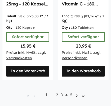
25mg - 120 Kapseln
Vitamin C - 180
- schluckfreundlich -
Tabletten -
Großpackung für 4
schluckfreundlich -
Inhalt:
58 g
(275,00 €* / 1
Inhalt:
288 g
(83,16 €* / 1
Monate - vegan |
vegan |
Kg)
Kg)
Vitamintrend
Vitamintrend
Qty :
120 Kapseln
Qty :
180 Tabletten
Sofort verfügbar
Sofort verfügbar
Regulärer Preis:
Regulärer Preis:
15,95 €
23,95 €
Preise inkl. MwSt. zzgl.
Preise inkl. MwSt. zzgl.
Versandkosten
Versandkosten
In den Warenkorb
In den Warenkorb
Seite
Seite
Seite
Seite
Seite
1
2
3
4
5