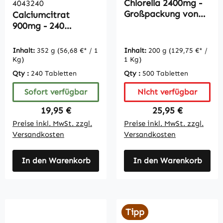
Chlorella 2400mg -
4043240
Großpackung von
Calciumcitrat
500 Tabletten -
900mg - 240
schluckfreundlich -
Tabletten -
Reinsubstanz -
organisch -
Inhalt:
352 g
(56,68 €* / 1
Inhalt:
200 g
(129,75 €* /
vegan |
Reinsubstanz -
Kg)
1 Kg)
Vitamintrend
vegan |
Qty :
240 Tabletten
Qty :
500 Tabletten
Vitamintrend
Sofort verfügbar
Nicht verfügbar
Regulärer Preis:
Regulärer Preis:
19,95 €
25,95 €
Preise inkl. MwSt. zzgl.
Preise inkl. MwSt. zzgl.
Versandkosten
Versandkosten
In den Warenkorb
In den Warenkorb
Tipp