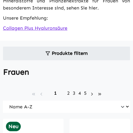
Mineralstoffe und Pflanzenextrakte für Frauen von
besonderem Interesse sind, sehen Sie hier.
Unsere Empfehlung:
Collagen Plus Hyaluronsäure
Produkte filtern
Frauen
Seite
Seite
Seite
Seite
Seite
1
2
3
4
5
Neu