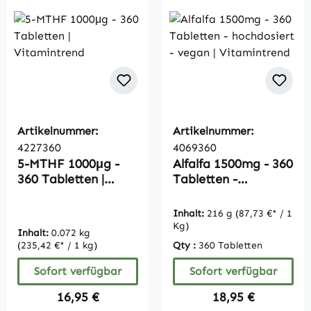
Artikelnummer:
Artikelnummer:
4227360
4069360
5-MTHF 1000μg -
Alfalfa 1500mg - 360
360 Tabletten |
Tabletten -
Vitamintrend
hochdosiert - vegan
| Vitamintrend
Inhalt:
216 g
(87,73 €* / 1
Kg)
Inhalt:
0.072 kg
(235,42 €* / 1 kg)
Qty :
360 Tabletten
Sofort verfügbar
Sofort verfügbar
Regulärer Preis:
Regulärer Preis:
16,95 €
18,95 €