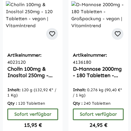
Artikelnummer:
Artikelnummer:
4023120
4136180
Cholin 100mg &
D-Mannose 2000mg
Inositol 250mg -
- 180 Tabletten -
120 Tabletten -
Großpackung -
vegan |
vegan |
Inhalt:
120 g
(132,92 €* /
Inhalt:
0.276 kg
(90,40 €*
Vitamintrend
Vitamintrend
1 Kg)
/ 1 kg)
Qty :
120 Tabletten
Qty :
240 Tabletten
Sofort verfügbar
Sofort verfügbar
Regulärer Preis:
Regulärer Preis:
15,95 €
24,95 €