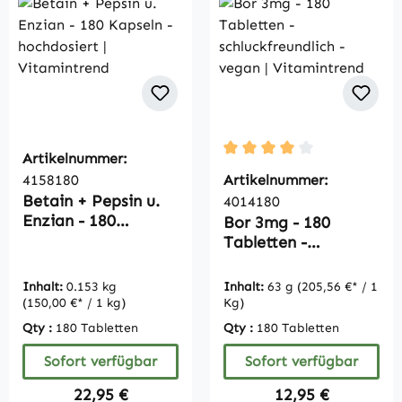
Artikelnummer:
Durchschnittliche Bewertu
4158180
Artikelnummer:
Betain + Pepsin u.
4014180
Enzian - 180
Bor 3mg - 180
Kapseln -
Tabletten -
hochdosiert |
schluckfreundlich -
Vitamintrend
vegan |
Inhalt:
0.153 kg
Inhalt:
63 g
(205,56 €* / 1
Vitamintrend
(150,00 €* / 1 kg)
Kg)
Qty :
180 Tabletten
Qty :
180 Tabletten
Sofort verfügbar
Sofort verfügbar
Regulärer Preis:
Regulärer Preis:
22,95 €
12,95 €