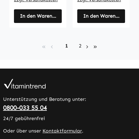
In den Warenkorb
In den Warenkorb
Seite
Seite
1
2
Unterstützung und Beratung unter:
0800-033 55 04
24/7 gebührenfrei
Oder über unser
Kontaktformular
.