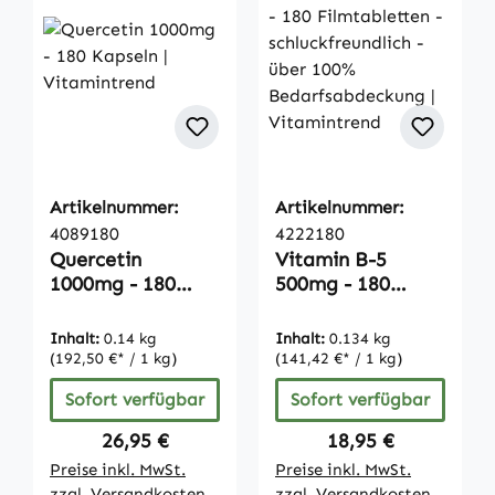
Artikelnummer:
Artikelnummer:
4089180
4222180
Quercetin
Vitamin B-5
1000mg - 180
500mg - 180
Kapseln |
Filmtabletten -
Vitamintrend
schluckfreundlich -
Inhalt:
0.14 kg
Inhalt:
0.134 kg
über 100%
(192,50 €* / 1 kg)
(141,42 €* / 1 kg)
Bedarfsabdeckun
Sofort verfügbar
Sofort verfügbar
g | Vitamintrend
Regulärer Preis:
Regulärer Preis:
26,95 €
18,95 €
Preise inkl. MwSt.
Preise inkl. MwSt.
zzgl. Versandkosten
zzgl. Versandkosten