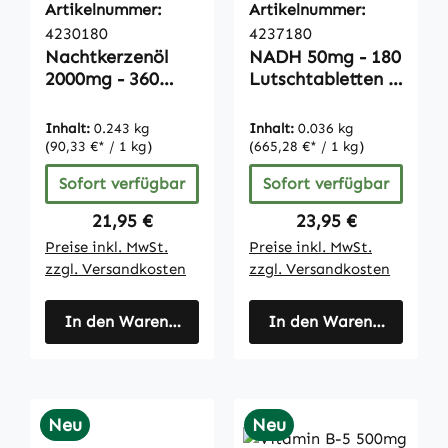
Artikelnummer:
Artikelnummer:
4230180
4237180
Nachtkerzenöl
NADH 50mg - 180
2000mg - 360
Lutschtabletten |
Softgels |
Vitamintrend
Vitamintrend
Inhalt:
0.243 kg
Inhalt:
0.036 kg
(90,33 €* / 1 kg)
(665,28 €* / 1 kg)
Sofort verfügbar
Sofort verfügbar
Regulärer Preis:
Regulärer Preis:
21,95 €
23,95 €
Preise inkl. MwSt.
Preise inkl. MwSt.
zzgl. Versandkosten
zzgl. Versandkosten
In den Warenkorb
In den Warenkorb
Neu
Neu