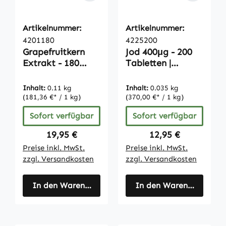
Artikelnummer:
Artikelnummer:
4201180
4225200
Grapefruitkern
Jod 400μg - 200
Extrakt - 180
Tabletten |
Kapseln - mit
Vitamintrend
Vitamin C |
Inhalt:
0.11 kg
Inhalt:
0.035 kg
Vitamintrend
(181,36 €* / 1 kg)
(370,00 €* / 1 kg)
Sofort verfügbar
Sofort verfügbar
Regulärer Preis:
Regulärer Preis:
19,95 €
12,95 €
Preise inkl. MwSt.
Preise inkl. MwSt.
zzgl. Versandkosten
zzgl. Versandkosten
In den Warenkorb
In den Warenkorb