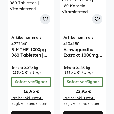
Artikelnummer:
Artikelnummer:
4227360
4104180
5-MTHF 1000μg -
Ashwagandha
360 Tabletten |
Extrakt 1000mg -
Vitamintrend
180 Kapseln |
Vitamintrend
Inhalt:
0.072 kg
Inhalt:
0.135 kg
(235,42 €* / 1 kg)
(177,41 €* / 1 kg)
Sofort verfügbar
Sofort verfügbar
Regulärer Preis:
Regulärer Preis:
16,95 €
23,95 €
Preise inkl. MwSt.
Preise inkl. MwSt.
zzgl. Versandkosten
zzgl. Versandkosten