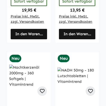
Sofort verfügbar
Sofort verfügbar
Regulärer Preis:
Regulärer Preis:
19,95 €
13,95 €
Preise inkl. MwSt.
Preise inkl. MwSt.
zzgl. Versandkosten
zzgl. Versandkosten
In den Warenkorb
In den Warenkorb
Neu
Neu