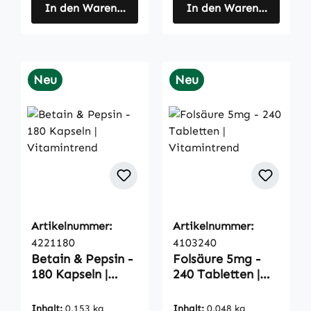
In den Warenkorb
In den Warenkorb
Neu
Neu
Artikelnummer:
Artikelnummer:
4221180
4103240
Betain & Pepsin -
Folsäure 5mg -
180 Kapseln |
240 Tabletten |
Vitamintrend
Vitamintrend
Inhalt:
0.153 kg
Inhalt:
0.048 kg