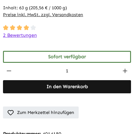
Inhalt:
63 g
(205,56 € / 1000 g)
Preise inkl. MwSt. zzgl. Versandkosten
Durchschnittliche Bewertung von 4 von 5 Sternen
2 Bewertungen
Sofort verfügbar
Produkt Anzahl: Gib den gewünschten Wert 
In den Warenkorb
Zum Merkzettel hinzufügen
Produktnummer:
4014180