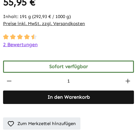
55,95 €
Inhalt:
191 g
(292,93 € / 1000 g)
Preise inkl. MwSt. zzgl. Versandkosten
Durchschnittliche Bewertung von 4.5 von 5 Sternen
2 Bewertungen
Sofort verfügbar
Produkt Anzahl: Gib den gewünschten Wert 
In den Warenkorb
Zum Merkzettel hinzufügen