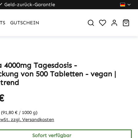
Geld-zurück-Garantie
War
TS
GUTSCHEIN
na 4000mg Tagesdosis -
kung von 500 Tabletten - vegan |
trend
€
g
(91,80 € / 1000 g)
MwSt. zzgl. Versandkosten
Sofort verfügbar