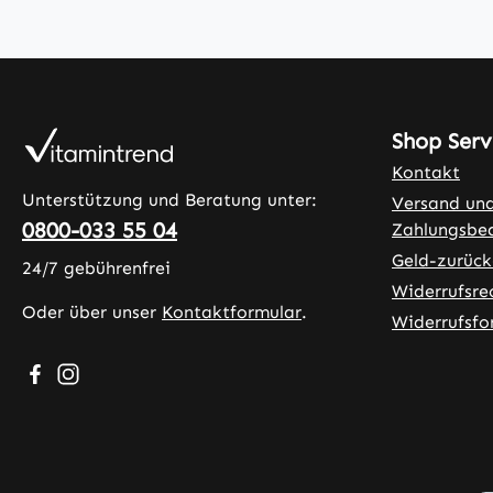
Shop Serv
Kontakt
Unterstützung und Beratung unter:
Versand un
0800-033 55 04
Zahlungsbe
Geld-zurück
24/7 gebührenfrei
Widerrufsre
Oder über unser
Kontaktformular
.
Widerrufsfo
Besuche uns auf Facebook – öffnet in neuem Tab (exter
Schau auf Instagram vorbei – öffnet in neuem Tab (