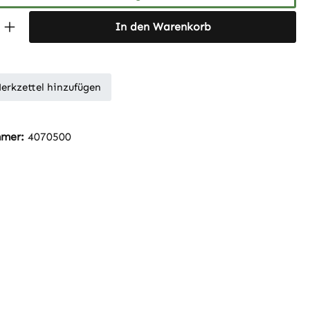
 Anzahl: Gib den gewünschten Wert ein 
In den Warenkorb
erkzettel hinzufügen
mmer:
4070500