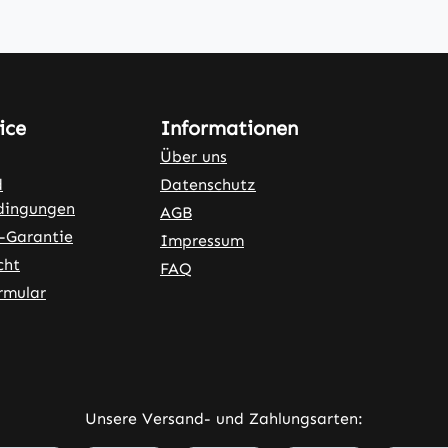
ice
Informationen
Über uns
d
Datenschutz
dingungen
AGB
-Garantie
Impressum
cht
FAQ
rmular
ner Link)
externer Link)
Unsere Versand- und Zahlungsarten: