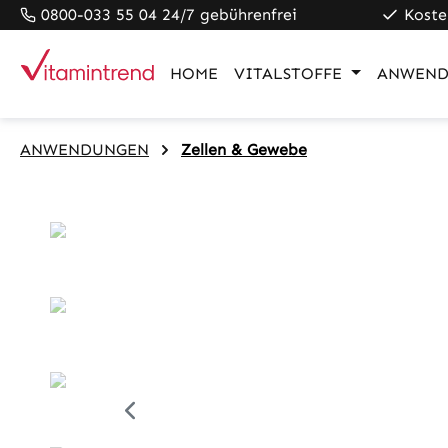
0800-033 55 04 24/7 gebührenfrei
Koste
pringen
Zur Hauptnavigation springen
HOME
VITALSTOFFE
ANWEND
ANWENDUNGEN
Zellen & Gewebe
Bildergalerie überspringen