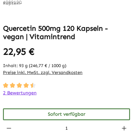
Quercetin 500mg 120 Kapseln -
vegan | Vitamintrend
22,95 €
Inhalt:
93 g
(246,77 € / 1000 g)
Preise inkl. MwSt. zzgl. Versandkosten
Durchschnittliche Bewertung von 4.5 von 5 Sternen
2 Bewertungen
Sofort verfügbar
Produkt Anzahl: Gib den gewünschten Wert 