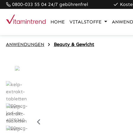
0800-033 55 04 24/7 gebührenfrei
Koste
pringen
Zur Hauptnavigation springen
HOME
VITALSTOFFE
ANWEND
ANWENDUNGEN
Beauty & Gewicht
Bildergalerie überspringen