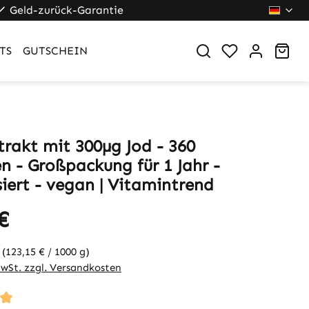
Geld-zurück-Garantie
War
TS
GUTSCHEIN
trakt mit 300µg Jod - 360
n - Großpackung für 1 Jahr -
iert - vegan | Vitamintrend
€
g
(123,15 € / 1000 g)
MwSt. zzgl. Versandkosten