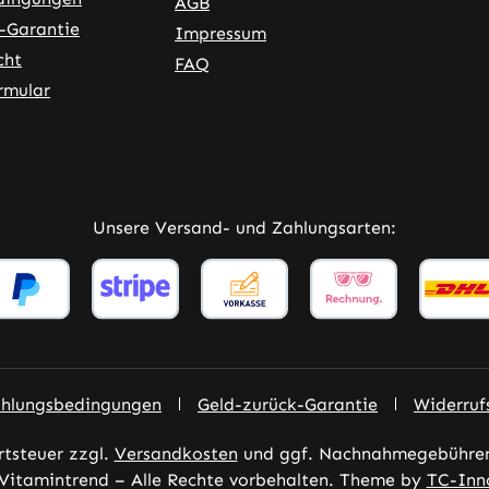
AGB
-Garantie
Impressum
cht
FAQ
rmular
ner Link)
externer Link)
Unsere Versand- und Zahlungsarten:
ahlungsbedingungen
Geld-zurück-Garantie
Widerruf
rtsteuer zzgl.
Versandkosten
und ggf. Nachnahmegebühren,
Vitamintrend – Alle Rechte vorbehalten. Theme by
TC-Inn