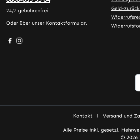
Geld-zurück
24/7 gebührenfrei
Widerrufsre
Oder über unser
Kontaktformular
.
Widerrufsfo
Besuche uns auf Facebook – öffnet in neuem Tab (exter
Schau auf Instagram vorbei – öffnet in neuem Tab (
Kontakt
Versand und Z
Alle Preise inkl. gesetzl. Mehrwe
© 2026 