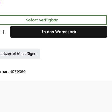
tliche Bewertung von 5 von 5 Sternen
g
Sofort verfügbar
 Anzahl: Gib den gewünschten Wert ein 
In den Warenkorb
erkzettel hinzufügen
mmer:
4079360