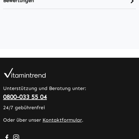
Bewertungen
Unterstützung und Beratung unter:
0800-033 55 04
24/7 gebührenfrei
Oder über unser
Kontaktformular
.
Besuche uns auf Facebook – öffnet in neuem Tab (extern
Schau auf Instagram vorbei – öffnet in neuem Tab (e