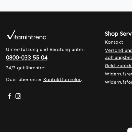
Shop Serv
Kontakt
Unterstützung und Beratung unter:
Versand un
0800-033 55 04
Zahlungsbe
Geld-zurück
24/7 gebührenfrei
Widerrufsre
Oder über unser
Kontaktformular
.
Widerrufsfo
Besuche uns auf Facebook – öffnet in neuem Tab (exter
Schau auf Instagram vorbei – öffnet in neuem Tab (