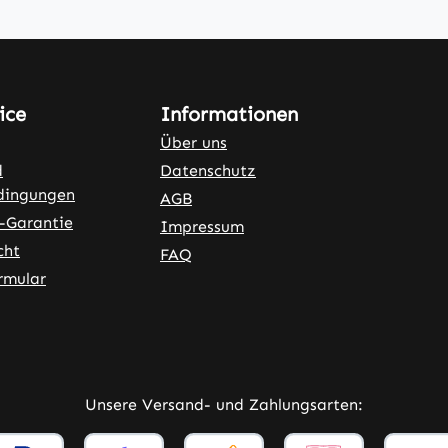
ice
Informationen
Über uns
d
Datenschutz
dingungen
AGB
-Garantie
Impressum
cht
FAQ
rmular
ner Link)
externer Link)
Unsere Versand- und Zahlungsarten: