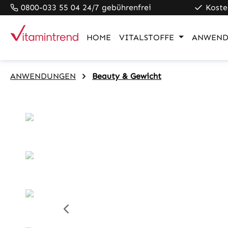
0800-033 55 04 24/7 gebührenfrei
Koste
pringen
Zur Hauptnavigation springen
HOME
VITALSTOFFE
ANWEND
ANWENDUNGEN
Beauty & Gewicht
Bildergalerie überspringen