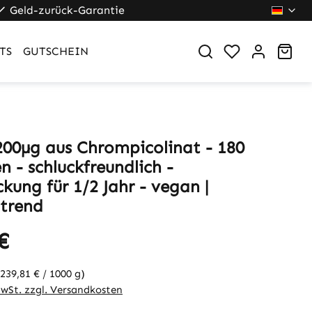
Geld-zurück-Garantie
War
TS
GUTSCHEIN
00µg aus Chrompicolinat - 180
n - schluckfreundlich -
ung für 1/2 Jahr - vegan |
trend
€
(239,81 € / 1000 g)
MwSt. zzgl. Versandkosten