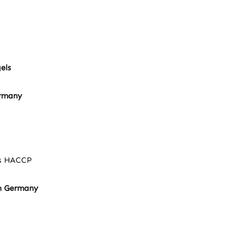
els
ermany
ds HACCP
in Germany