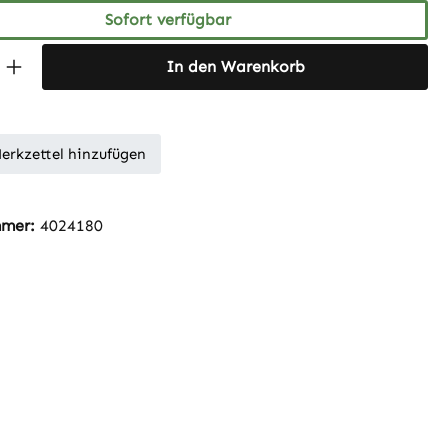
Sofort verfügbar
 Anzahl: Gib den gewünschten Wert ein 
In den Warenkorb
erkzettel hinzufügen
mmer:
4024180