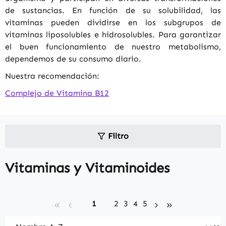
de sustancias. En función de su solubilidad, las
vitaminas pueden dividirse en los subgrupos de
vitaminas liposolubles e hidrosolubles. Para garantizar
el buen funcionamiento de nuestro metabolismo,
dependemos de su consumo diario.
Nuestra recomendación:
Complejo de Vitamina B12
Filtro
Vitaminas y Vitaminoides
Page
Page
Page
Page
Page
1
2
3
4
5