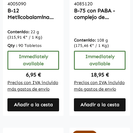
4005090
4085120
B-12
B-75 con PABA -
Metilcobalamina
complejo de
1000µg - 90
vitaminas B -
comprimidos
vegano - 120
Contenido:
22 g
cápsulas -
(315,91 €* / 1 Kg)
Contenido:
108 g
tratamiento para 4
Qty :
90 Tabletas
(175,46 €* / 1 Kg)
meses
Immediately
Immediately
available
available
Regular price:
Regular price:
6,95 €
18,95 €
Precios con IVA incluido
Precios con IVA incluido
más gastos de envío
más gastos de envío
Añadir a la cesta
Añadir a la cesta