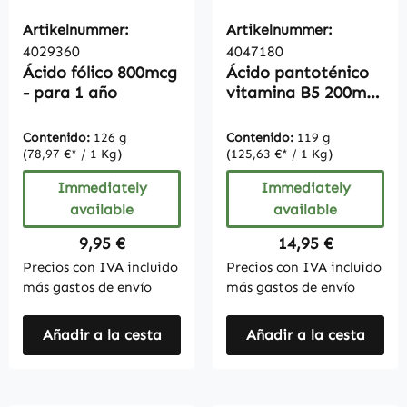
Artikelnummer:
Artikelnummer:
4029360
4047180
Ácido fólico 800mcg
Ácido pantoténico
- para 1 año
vitamina B5 200mg
180 comprimidos
envase a granel
Contenido:
126 g
Contenido:
119 g
para 1/2 año,
(78,97 €* / 1 Kg)
(125,63 €* / 1 Kg)
vegano
Immediately
Immediately
available
available
Regular price:
Regular price:
9,95 €
14,95 €
Precios con IVA incluido
Precios con IVA incluido
más gastos de envío
más gastos de envío
Añadir a la cesta
Añadir a la cesta