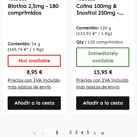
Biotina 2,5mg - 180
Colina 100mg &
comprimidos
Inositol 250mg -
120 comprimidos
Contenido:
120 g
(132,92 €* / 1 Kg)
Qty :
120 comprimidos
Contenido:
54 g
(165,74 €* / 1 Kg)
Immediately
Not available
available
Regular price:
Regular price:
8,95 €
15,95 €
Precios con IVA incluido
Precios con IVA incluido
más gastos de envío
más gastos de envío
Añadir a la cesta
Añadir a la cesta
Page
Page
Page
Page
Page
1
2
3
4
5