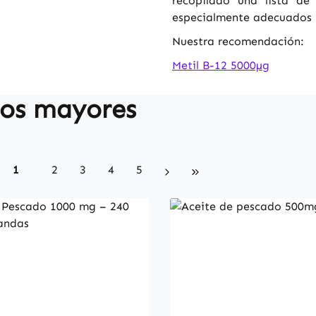
recopilado una lista de
especialmente adecuados 
Nuestra recomendación:
Metil B-12 5000µg
tos mayores
Page
Page
Page
Page
Page
1
2
3
4
5