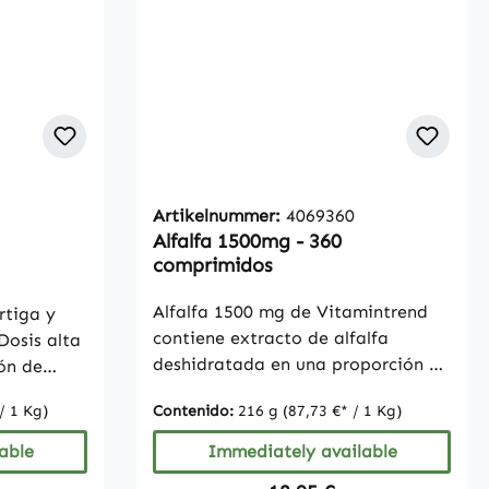
alurónico
Ingredientes: Incrementador de
nzuur
volumen celulosa microcristalina,
ácido hialurónico
A)
ic acid
 / de los
exaenoico
Artikelnummer:
4069360
/ waarvan
f 5 stars
Alfalfa 1500mg - 360
A)60mg -
comprimidos
tamina
Alfalfa 1500 mg de Vitamintrend
rtiga y
contiene extracto de alfalfa
deshidratada en una proporción de
ón de
4:1 en forma de concentrado
riano y
/ 1 Kg)
Contenido:
216 g
(87,73 €* / 1 Kg)
(Medicago sativa). Cada
a ni
comprimido aporta 500 mg de
e
able
Immediately available
extracto de alfalfa, lo que equivale
licio