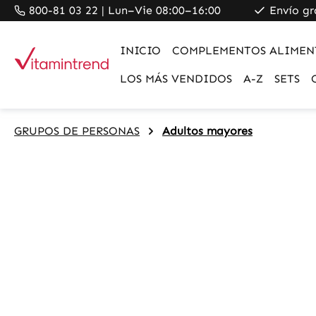
800-81 03 22 | Lun–Vie 08:00–16:00
Envío gr
search
Skip to main navigation
INICIO
COMPLEMENTOS ALIMEN
LOS MÁS VENDIDOS
A-Z
SETS
GRUPOS DE PERSONAS
Adultos mayores