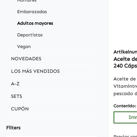
Hombres
Embarazadas
Adultos mayores
Deportistas
Vegan
Artikeln
NOVEDADES
Aceite d
240 Cáps
LOS MÁS VENDIDOS
Aceite de
A-Z
Vitamintr
pescado d
SETS
niveles e
Contenido
(ácido ei
CUPÓN
(ácido do
Imm
ácidos gr
Filters
conocidos
Precios co