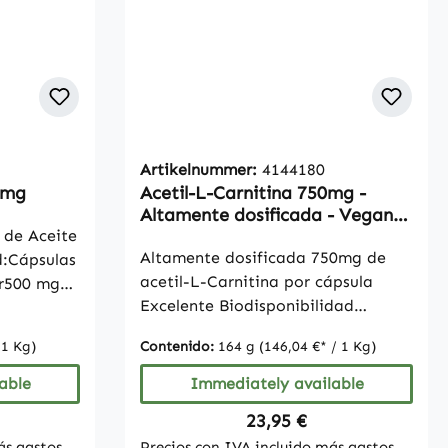
Artikelnummer:
4144180
0mg
Acetil-L-Carnitina 750mg -
Altamente dosificada - Vegana
 de Aceite
- 180 cápsulas
Altamente dosificada 750mg de
d:Cápsulas
acetil-L-Carnitina por cápsula
ar500 mg
Excelente Biodisponibilidad
 cápsula,
Recomendación para vegetarianos
asos
 1 Kg)
Contenido:
164 g
(146,04 €* / 1 Kg)
y veganos Producto vegano Sin
e ácido
gluten, lactosa ni fructosa Sin
 y 12% de
able
Immediately available
dióxido de silicio Contenido: 180
ice:
Regular price:
23,95 €
CápsulasNota: Debido a
tamina E
ás gastos
Precios con IVA incluido más gastos