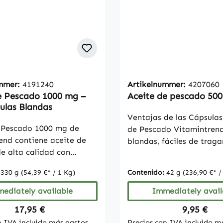
ummer:
4191240
Artikelnummer:
4207060
e Pescado 1000 mg –
Aceite de pescado 50
ulas Blandas
Ventajas de las Cápsulas
 Pescado 1000 mg de
de Pescado Vitamintren
end contiene aceite de
blandas, fáciles de trag
e alta calidad con
de aceite de pescado por
standarizados de EPA
con 150 mg de ácidos gr
:
330 g
(54,39 €* / 1 Kg)
Contenido:
42 g
(236,90 €* /
cosapentaenoico) y DHA
Omega-3Contiene 18% d
cosahexaenoico). Estos
eicosapentaenoico (EPA)
ediately available
Immediately avail
asos omega-3 son
ácido docosahexaenoico
Regular price:
Regular pr
17,95 €
9,95 €
 por su función de apoyo
(DHA)Enriquecido con vi
n IVA incluido más gastos
Precios con IVA incluido m