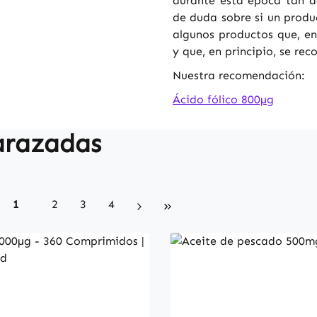
durante esta época tan d
de duda sobre si un produ
algunos productos que, e
y que, en principio, se re
Nuestra recomendación:
Ácido fólico 800µg
razadas
Page
Page
Page
Page
1
2
3
4