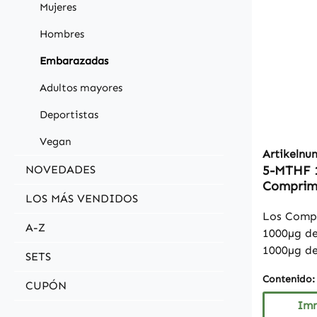
Mujeres
Hombres
Embarazadas
Adultos mayores
Deportistas
Vegan
Artikeln
NOVEDADES
5-MTHF 1
Comprimi
LOS MÁS VENDIDOS
Los Comp
A-Z
1000µg de
1000µg de
SETS
por compr
Contenido
MTHF es l
CUPÓN
activa del
Imm