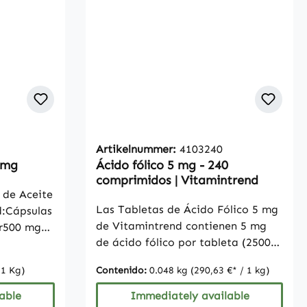
Artikelnummer:
4103240
0mg
Ácido fólico 5 mg - 240
comprimidos | Vitamintrend
 de Aceite
Las Tabletas de Ácido Fólico 5 mg
d:Cápsulas
de Vitamintrend contienen 5 mg
ar500 mg
de ácido fólico por tableta (2500
 cápsula,
% VRN) y son ideales para la
asos
 1 Kg)
Contenido:
0.048 kg
(290,63 €* / 1 kg)
suplementación diaria. El ácido
e ácido
fólico es una vitamina esencial que
 y 12% de
able
Immediately available