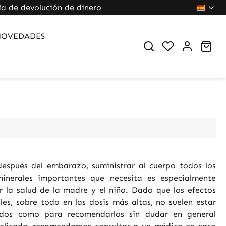
ía de devolución de dinero
NOVEDADES
You have 0 wi
Sho
después del embarazo, suministrar al cuerpo todos los
minerales importantes que necesita es especialmente
 la salud de la madre y el niño. Dado que los efectos
les, sobre todo en las dosis más altas, no suelen estar
gados como para recomendarlos sin dudar en general