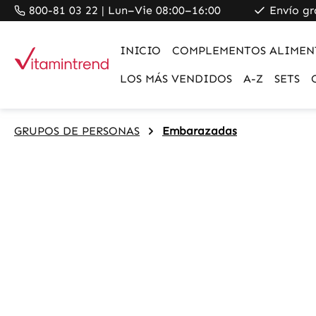
800-81 03 22 | Lun–Vie 08:00–16:00
Envío gr
search
Skip to main navigation
INICIO
COMPLEMENTOS ALIMEN
LOS MÁS VENDIDOS
A-Z
SETS
GRUPOS DE PERSONAS
Embarazadas