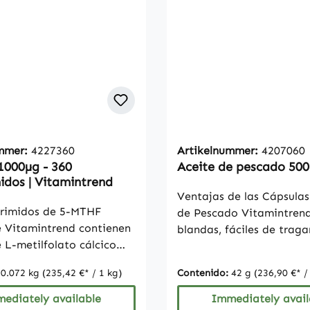
ummer:
4227360
Artikelnummer:
4207060
000µg - 360
Aceite de pescado 50
dos | Vitamintrend
Ventajas de las Cápsulas
rimidos de 5-MTHF
de Pescado Vitamintren
 Vitamintrend contienen
blandas, fáciles de trag
 L-metilfolato cálcico
de aceite de pescado por
imido (500% VRN). El 5-
con 150 mg de ácidos gr
:
0.072 kg
(235,42 €* / 1 kg)
Contenido:
42 g
(236,90 €* /
a forma biológicamente
Omega-3Contiene 18% d
 ácido fólico y permite
eicosapentaenoico (EPA)
ediately available
Immediately avail