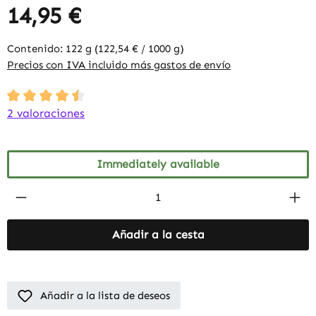
14,95 €
Contenido:
122 g
(122,54 € / 1000 g)
Precios con IVA incluido más gastos de envío
Average rating of 4.5 out of 5 stars
2 valoraciones
Immediately available
Product Quantity: Enter the desired amount
Añadir a la cesta
Añadir a la lista de deseos