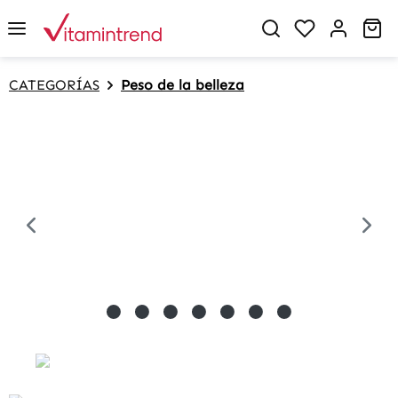
in content
Sh
CATEGORÍAS
Peso de la belleza
Skip image gallery