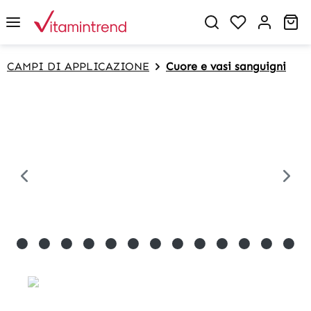
in content
Sh
CAMPI DI APPLICAZIONE
Cuore e vasi sanguigni
Skip image gallery