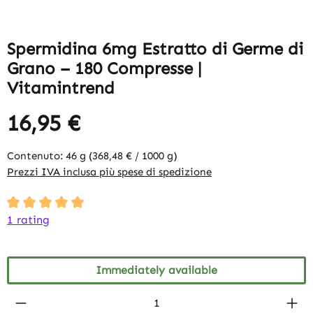
Spermidina 6mg Estratto di Germe di
Grano – 180 Compresse |
Vitamintrend
16,95 €
Contenuto:
46 g
(368,48 € / 1000 g)
Prezzi IVA inclusa più spese di spedizione
Average rating of 5 out of 5 stars
1 rating
Immediately available
Product Quantity: Enter the desired amount