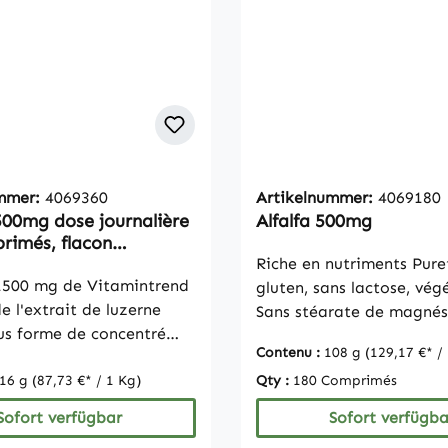
contient : Acide
Agent de charge cellulos
que 300mg Ingrédients :
microcristalline, acide h
remplissage cellulose
alline, acide hyaluronique
ummer:
4069360
Artikelnummer:
4069180
1500mg dose journalière
Alfalfa 500mg
rimés, flacon
ux pour 120 jours,
Riche en nutriments Pureté Sans
e pure, végétarien
 1500 mg de Vitamintrend
gluten, sans lactose, vég
e l'extrait de luzerne
Sans stéarate de magnés
us forme de concentré
dioxyde de siliciumRema
Contenu :
108 g
(129,17 €* /
apport de 4:1 (Medicago
raison de dispositions lé
Chaque comprimé contient
16 g
(87,73 €* / 1 Kg)
Qty :
180 Comprimés
ne sommes pas autorisés,
xtrait de luzerne, ce qui
que fabricant de complé
Sofort verfügbar
Sofort verfügba
d à 1500 mg de luzerne
alimentaires, à faire des