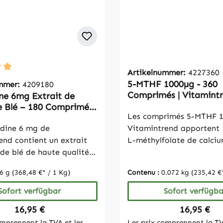
Artikelnummer:
4227360
ittliche Bewertung von 5 von 5 Sternen
5-MTHF 1000µg - 360
ummer:
4209180
Comprimés | Vitamint
ne 6mg Extrait de
 Blé – 180 Comprimés
Les comprimés 5-MTHF 
ntrend
dine 6 mg de
Vitamintrend apportent
end contient un extrait
L-méthylfolate de calci
de blé de haute qualité,
comprimé (500% VNR). 
sé en spermidine
est la forme biologiquem
6 g
(368,48 €* / 1 Kg)
Contenu :
0.072 kg
(235,42 €*
hloride. Chaque comprimé
de l'acide folique et per
 mg de spermidine et est
apport quotidien supéri
Sofort verfügbar
Sofort verfügba
r compléter de manière
des Valeurs Nutritionnell
Regulärer Preis:
Regulärer 
16,95 €
16,95 €
limentation quotidienne.
Référence. Les comprimé
omprennent la TVA et les
Les prix comprennent la TV