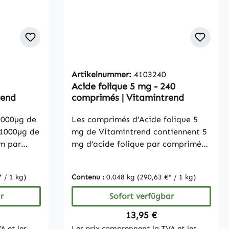
Artikelnummer:
4103240
Acide folique 5 mg - 240
rend
comprimés | Vitamintrend
1000µg de
Les comprimés d’Acide folique 5
 1000µg de
mg de Vitamintrend contiennent 5
um par
mg d’acide folique par comprimé
Le 5-MTHF
(2500 % VNR) et conviennent
ent active
parfaitement à une
 / 1 kg)
Contenu :
0.048 kg
(290,63 €* / 1 kg)
met un
supplémentation quotidienne.
eur à 100%
L’acide folique est une vitamine
r
Sofort verfügbar
es de
essentielle qui doit être apportée
Preis:
Regulärer Preis:
13,95 €
s sont
régulièrement par l’alimentation.
A et les
Les prix comprennent la TVA et les