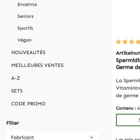
Enceinte
Seniors
Spotifs
Végan
Durchschn
NOUVEAUTÉS
Artikeln
Spermidi
MEILLEURES VENTES
Germe de
| Vitami
A-Z
La Spermi
Vitamintr
SETS
de germe 
standardi
CODE PROMO
Contenu :
4
trihydroc
apporte 6
Filter
idéal pou
ciblée l'a
Fabricant
Les prix c