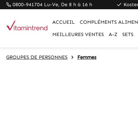
0800-941704 Lu-Ve, De 8 h à 16 h
Koste
pringen
Zur Hauptnavigation springen
ACCUEIL
COMPLÉMENTS ALIMEN
MEILLEURES VENTES
A-Z
SETS
GROUPES DE PERSONNES
Femmes