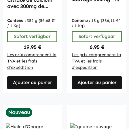
gélules
avec 300mg de
calcium 240
comprimés,
Contenu :
352 g
(56,68 €*
Contenu :
18 g
(386,11 €*
organique,
/ 1 Kg)
/ 1 Kg)
substance pure,
Sofort verfügbar
Sofort verfügbar
végétalien
Regulärer Preis:
Regulärer Preis:
19,95 €
6,95 €
Les prix comprennent la
Les prix comprennent la
TVA et les frais
TVA et les frais
d'expédition
d'expédition
Ajouter au panier
Ajouter au panier
Nouveau