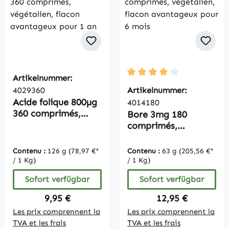
Artikelnummer:
Durchschnittliche Bewertu
4029360
Artikelnummer:
Acide folique 800µg
4014180
360 comprimés,
Bore 3mg 180
végétalien, flacon
comprimés,
avantageux pour 1
végétalien, flacon
an
avantageux pour 6
Contenu :
126 g
(78,97 €*
Contenu :
63 g
(205,56 €*
mois
/ 1 Kg)
/ 1 Kg)
Sofort verfügbar
Sofort verfügbar
Regulärer Preis:
Regulärer Preis:
9,95 €
12,95 €
Les prix comprennent la
Les prix comprennent la
TVA et les frais
TVA et les frais