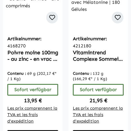
Artikelnummer:
Artikelnummer:
4168270
4212180
Poivre moine 100mg
Vitamintrend
- au zinc - en vrac -
Complexe Sommeil
270 comprimés
avec Mélatonine |
180 Gélules
Contenu :
69 g
(202,17 €*
Contenu :
132 g
/ 1 Kg)
(166,29 €* / 1 Kg)
Sofort verfügbar
Sofort verfügbar
Regulärer Preis:
Regulärer Preis:
13,95 €
21,95 €
Les prix comprennent la
Les prix comprennent la
TVA et les frais
TVA et les frais
d'expédition
d'expédition