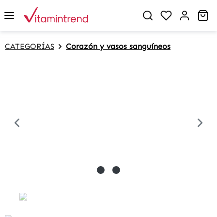
in content
Sh
CATEGORÍAS
Corazón y vasos sanguíneos
Skip image gallery