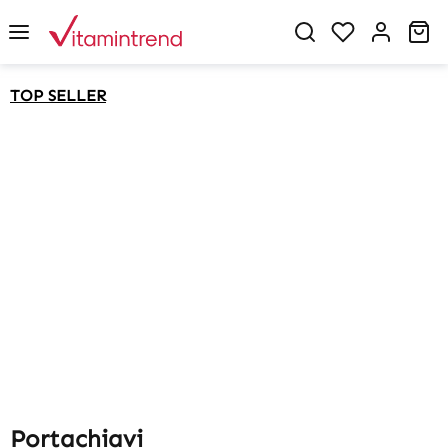
in content
Sh
TOP SELLER
Skip image gallery
Portachiavi