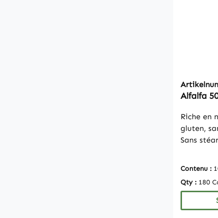
microcrist
Artikeln
Alfalfa 
Riche en nutrim
gluten, sa
Sans stéa
dioxyde d
raison de 
Contenu :
1
ne sommes
Qty :
180 C
que fabri
alimentair
déclaratio