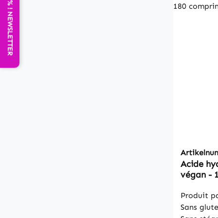
ECONOMISEZ 25% ! NEWSLETTER
/ Contenu
Serving Hyaluronic Acid 300mg
Contenu:
Posologie
par jour r
grand ver
contienne
300mg Com
aggloméra
microcrist
Artikeln
Acide hy
végan - 
dose
Produit p
Sans glute