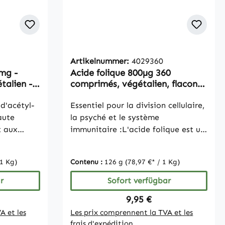
Artikelnummer:
4029360
mg -
Acide folique 800µg 360
talien -
comprimés, végétalien, flacon
avantageux pour 1 an
d'acétyl-
Essentiel pour la division cellulaire,
aute
la psyché et le système
t aux
immunitaire :L'acide folique est un
luten,
coenzyme important qui joue un
 dioxyde de
rôle central dans divers processus
 1 Kg)
Contenu :
126 g
(78,97 €* / 1 Kg)
ison des
métaboliques. Il est
 nous ne
particulièrement important pour
r
Sofort verfügbar
es
:la croissance des tissus maternels
Preis:
Regulärer Preis:
9,95 €
s des
pendant la grossesseune synthèse
A et les
Les prix comprennent la TVA et les
ur plus
normale des acides aminésune
frais d'expédition