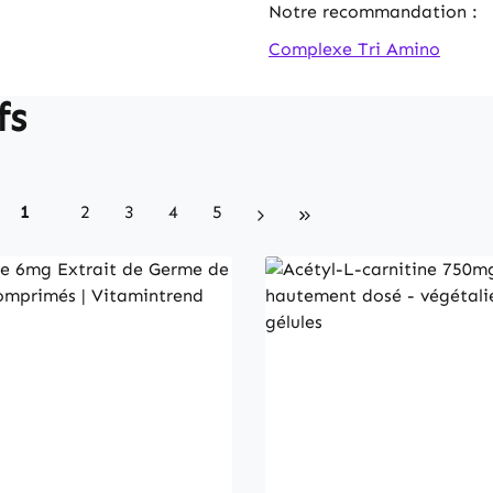
Notre recommandation :
Complexe Tri Amino
fs
Seite
Seite
Seite
Seite
Seite
1
2
3
4
5