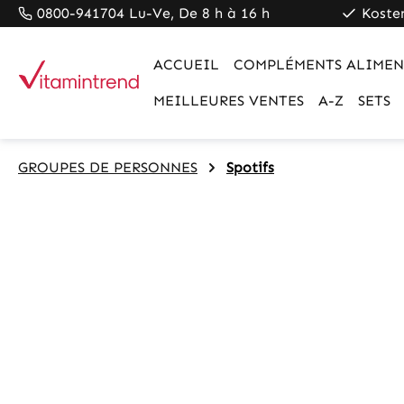
0800-941704 Lu-Ve, De 8 h à 16 h
Koste
pringen
Zur Hauptnavigation springen
ACCUEIL
COMPLÉMENTS ALIMEN
MEILLEURES VENTES
A-Z
SETS
GROUPES DE PERSONNES
Spotifs