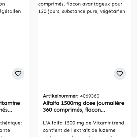
ntenu
chez nous. Contenu : 120
ptéroylmonoglutamique
l
comprimés Recommandation de
 / per 2
consommation : adultes, 1
 / por 2
comprimé par jour au cours d'un
/ per 2
repas avec beaucoup d'eau. Un
comprimé contient : Acide
hyaluronique 300mg Ingrédients :
urónico /
agent de remplissage cellulose
ronzuur
microcristalline, acide hyaluronique
lules par
 avec un
ent deux
Artikelnummer:
4069360
ique
vitamine
Alfalfa 1500mg dose journalière
més
360 comprimés, flacon
nrobage
r 6 mois,
avantageux pour 120 jours,
ulose
thénique:
substance pure, végétarien
L'Alfalfa 1500 mg de Vitamintrend
agent de
nante
contient de l'extrait de luzerne
talline, L-