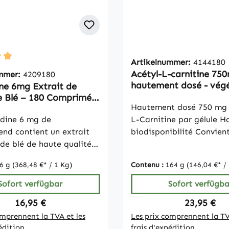
Artikelnummer:
4144180
ittliche Bewertung von 5 von 5 Sternen
Acétyl-L-carnitine 750
ummer:
4209180
hautement dosé - végé
ne 6mg Extrait de
180 gélules
 Blé – 180 Comprimés
Hautement dosé 750 mg 
ntrend
dine 6 mg de
L-Carnitine par gélule H
end contient un extrait
biodisponibilité Convien
de blé de haute qualité,
végétaliens Végan Sans g
sé en spermidine
lactose ni fructose Sans
6 g
(368,48 €* / 1 Kg)
Contenu :
164 g
(146,04 €* /
hloride. Chaque comprimé
silicium Remarque: En ra
 mg de spermidine et est
réglementations légales,
Sofort verfügbar
Sofort verfügba
r compléter de manière
pouvons pas faire d'autr
Regulärer Preis:
Regulärer 
16,95 €
23,95 €
limentation quotidienne.
déclarations sur les effet
omprennent la TVA et les
Les prix comprennent la TV
imés contiennent de la
nutriments essentiels. Po
édition
frais d'expédition