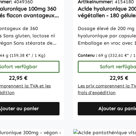
ummer:
4049360
Artikelnummer:
4154180
légales, nous, en tant
aluronique 100mg 360
Acide hyaluronique 20
cant de compléments
s flacon avantageux,
végétalien - 180 gélule
res, ne sommes pas
à faire des déclarations
antageux de 360
Dosage élevé de 200 mg 
fets des nutriments. Pour
 Sans gluten, lactose ni
hyaluronique par capsule
ormations, nous vous
 végan Sans stéarate de
Emballage en vrac avec 1
ons de consulter des
 ni dioxyde de silicium
Végétalien et végétarien
ialisés ou la littérature
44 g
(159,38 €* / 1 Kg)
Contenu :
69 g
(332,61 €* / 1
: En raison des
gluten, lactose, ni fructo
hique avant de passer
ations légales, nous ne
stéarate de magnésium n
Sofort verfügbar
Sofort verfügba
e.
as faire d’autres
de silicium Remarque: En
Regulärer Preis:
Regulärer 
22,95 €
22,95 €
ns sur les effets des
des réglementations léga
omprennent la TVA et les
Les prix comprennent la TV
 essentiels. Pour plus
ne pouvons pas faire d'a
édition
frais d'expédition
tions, nous vous
déclarations sur les effet
ons de consulter des
nutriments essentiels. Po
pécialisés ou des sites
jouter au panier
d'informations, nous vou
Ajouter au pani
s. Inhalt
recommandons de consul
ent Facts / Contenu
ouvrages spécialisés ou d
ción Nutricional
internet dédiés. Inhalt