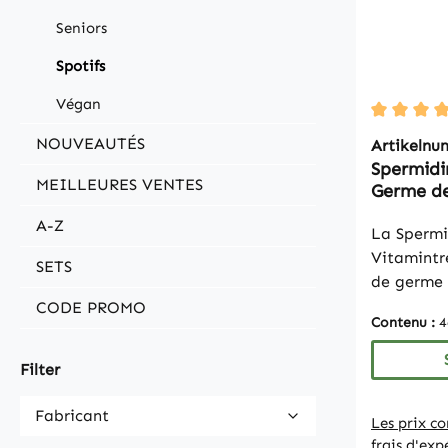
Seniors
Spotifs
Végan
Durchschn
NOUVEAUTÉS
Artikeln
Spermidi
MEILLEURES VENTES
Germe de
| Vitami
A-Z
La Spermi
Vitamintr
SETS
de germe 
standardi
CODE PROMO
Contenu :
4
trihydroc
apporte 6
Filter
idéal pou
ciblée l'a
Fabricant
Les prix c
Les compr
frais d'exp