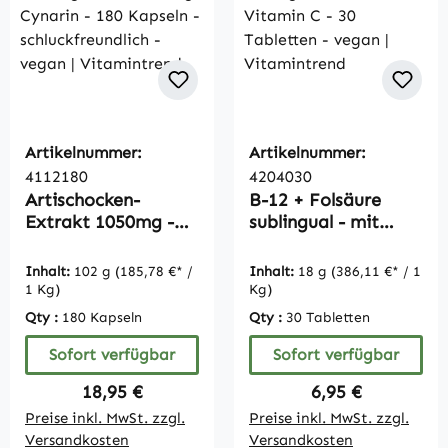
Artikelnummer:
Artikelnummer:
4112180
4204030
Artischocken-
B-12 + Folsäure
Extrakt 1050mg -
sublingual - mit
davon 26 mg
Acerola Vitamin C -
Cynarin - 180
30 Tabletten -
Inhalt:
102 g
(185,78 €* /
Inhalt:
18 g
(386,11 €* / 1
Kapseln -
vegan |
1 Kg)
Kg)
schluckfreundlich -
Vitamintrend
Qty :
180 Kapseln
Qty :
30 Tabletten
vegan |
Vitamintrend
Sofort verfügbar
Sofort verfügbar
Regulärer Preis:
Regulärer Preis:
18,95 €
6,95 €
Preise inkl. MwSt. zzgl.
Preise inkl. MwSt. zzgl.
Versandkosten
Versandkosten