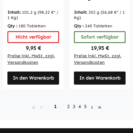
Vitamin C - 180
Tabletten -
Tabletten -
organisch -
Inhalt:
101.2 g
(98,32 €* /
Inhalt:
352 g
(56,68 €* / 1
schluckfreundlich -
Reinsubstanz -
1 Kg)
Kg)
Großpackung für 1/2
vegan |
Qty :
180 Tabletten
Qty :
240 Tabletten
Jahr - vegan |
Vitamintrend
Vitamintrend
Nicht verfügbar
Sofort verfügbar
Regulärer Preis:
Regulärer Preis:
9,95 €
19,95 €
Preise inkl. MwSt. zzgl.
Preise inkl. MwSt. zzgl.
Versandkosten
Versandkosten
In den Warenkorb
In den Warenkorb
Seite
Seite
Seite
Seite
Seite
1
2
3
4
5