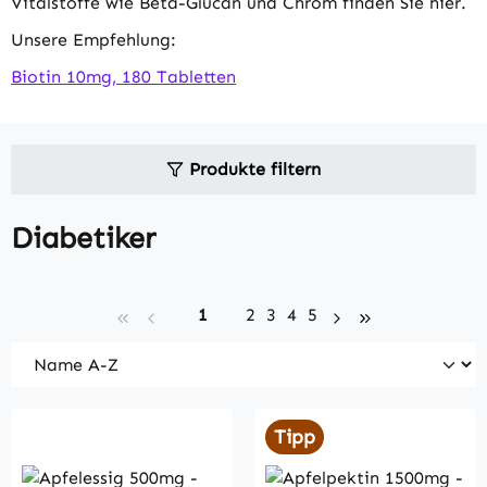
Vitalstoffe wie Beta-Glucan und Chrom finden Sie hier.
Unsere Empfehlung:
Biotin 10mg, 180 Tabletten
Produkte filtern
Diabetiker
Seite
Seite
Seite
Seite
Seite
1
2
3
4
5
Tipp