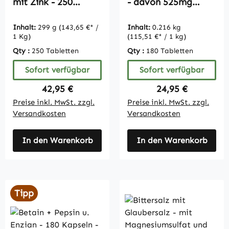
mit Zink - 250
- davon 525mg
Tabletten -
Polysaccharide -
hochdosiert - vegan
180 Tabletten -
Inhalt:
299 g
(143,65 €* /
Inhalt:
0.216 kg
| Vitamintrend
schluckfreundlich -
1 Kg)
(115,51 €* / 1 kg)
vegan |
Qty :
250 Tabletten
Qty :
180 Tabletten
Vitamintrend
Sofort verfügbar
Sofort verfügbar
Regulärer Preis:
Regulärer Preis:
42,95 €
24,95 €
Preise inkl. MwSt. zzgl.
Preise inkl. MwSt. zzgl.
Versandkosten
Versandkosten
In den Warenkorb
In den Warenkorb
Tipp