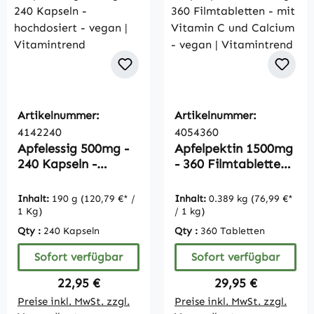
Artikelnummer:
Artikelnummer:
4142240
4054360
Apfelessig 500mg -
Apfelpektin 1500mg
240 Kapseln -
- 360 Filmtabletten -
hochdosiert - vegan
mit Vitamin C und
| Vitamintrend
Calcium - vegan |
Inhalt:
190 g
(120,79 €* /
Inhalt:
0.389 kg
(76,99 €*
Vitamintrend
1 Kg)
/ 1 kg)
Qty :
240 Kapseln
Qty :
360 Tabletten
Sofort verfügbar
Sofort verfügbar
Regulärer Preis:
Regulärer Preis:
22,95 €
29,95 €
Preise inkl. MwSt. zzgl.
Preise inkl. MwSt. zzgl.