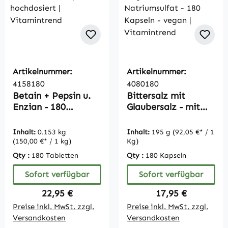
Artikelnummer:
Artikelnummer:
4158180
4080180
Betain + Pepsin u.
Bittersalz mit
Enzian - 180
Glaubersalz - mit
Kapseln -
Magnesiumsulfat
hochdosiert |
und Natriumsulfat -
Inhalt:
0.153 kg
Inhalt:
195 g
(92,05 €* / 1
Vitamintrend
180 Kapseln - vegan
(150,00 €* / 1 kg)
Kg)
| Vitamintrend
Qty :
180 Tabletten
Qty :
180 Kapseln
Sofort verfügbar
Sofort verfügbar
Regulärer Preis:
Regulärer Preis:
22,95 €
17,95 €
Preise inkl. MwSt. zzgl.
Preise inkl. MwSt. zzgl.
Versandkosten
Versandkosten