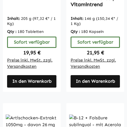
Vitamin C und
Vitamintrend
Calcium - vegan |
Vitamintrend
Inhalt:
205 g
(97,32 €* / 1
Inhalt:
146 g
(150,34 €* /
Kg)
1 Kg)
Qty :
180 Tabletten
Qty :
180 Kapseln
Sofort verfügbar
Sofort verfügbar
Regulärer Preis:
Regulärer Preis:
19,95 €
21,95 €
Preise inkl. MwSt. zzgl.
Preise inkl. MwSt. zzgl.
Versandkosten
Versandkosten
In den Warenkorb
In den Warenkorb