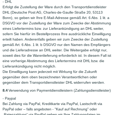
- DHL
Erfolgt die Zustellung der Ware durch den Transportdienstleister
DHL (Deutsche Post AG, Charles-de-Gaulle-Straße 20, 53113
Bonn), so geben wir Ihre E-Mail-Adresse gemäß Art. 6 Abs. 1 lit. a
DSGVO vor der Zustellung der Ware zum Zwecke der Abstimmung
eines Liefertermins bzw. zur Lieferankündigung an DHL weiter,
sofern Sie hierfür im Bestellprozess Ihre ausdrückliche Einwilligung
erteilt haben. Anderenfalls geben wir zum Zwecke der Zustellung
gemäß Art. 6 Abs. 1 lit. b DSGVO nur den Namen des Empfängers
und die Lieferadresse an DHL weiter. Die Weitergabe erfolgt nur,
soweit dies für die Warenlieferung erforderlich ist. In diesem Fall ist
eine vorherige Abstimmung des Liefertermins mit DHL bzw. die
Lieferankündigung nicht möglich.
Die Einwilligung kann jederzeit mit Wirkung für die Zukunft
gegenüber dem oben bezeichneten Verantwortlichen oder
gegenüber dem Transportdienstleister DHL widerrufen werden.
8.4
Verwendung von Paymentdienstleistern (Zahlungsdienstleister)
- Paypal
Bei Zahlung via PayPal, Kreditkarte via PayPal, Lastschrift via
PayPal oder – falls angeboten - "Kauf auf Rechnung" oder
„Ratenzahlung“ via PayPal geben wir Ihre Zahlungsdaten im