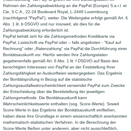
Rahmen der Zahlungsabwicklung an die PayPal (Europe) S.a.r.l. et
Cie, S.C.A., 22-24 Boulevard Royal, L-2449 Luxembourg
(nachfolgend "PayPal"), weiter. Die Weitergabe erfolgt gemäß Art. 6
Abs. 1 lit. b DSGVO und nur insoweit, als dies für die
Zahlungsabwicklung erforderlich ist.
PayPal behält sich für die Zahlungsmethoden Kreditkarte via
PayPal, Lastschrift via PayPal oder – falls angeboten - "Kauf auf
Rechnung" oder „Ratenzahlung“ via PayPal die Durchführung einer
Bonitätsauskunft vor. Hierfür werden Ihre Zahlungsdaten
gegebenenfalls gemäß Art. 6 Abs. 1 lit. f DSGVO auf Basis des
berechtigten Interesses von PayPal an der Feststellung Ihrer
Zahlungsfähigkeit an Auskunfteien weitergegeben. Das Ergebnis
der Bonitätsprüfung in Bezug auf die statistische
Zahlungsausfallwahrscheinlichkeit verwendet PayPal zum Zwecke
der Entscheidung über die Bereitstellung der jeweiligen
Zahlungsmethode. Die Bonitätsauskunft kann
Wahrscheinlichkeitswerte enthalten (sog. Score-Werte). Soweit
Score-Werte in das Ergebnis der Bonitätsauskunft einfließen,
haben diese ihre Grundlage in einem wissenschaftlich anerkannten
mathematisch-statistischen Verfahren. In die Berechnung der
Score-Werte fließen unter anderem, aber nicht ausschließlich,