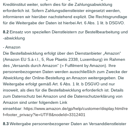
Kreditinstitut weiter, sofern dies für die Zahlungsabwicklung
erforderlich ist. Sofern Zahlungsdienstleister eingesetzt werden,
informieren wir hierüber nachstehend explizit. Die Rechtsgrundlage
für die Weitergabe der Daten ist hierbei Art. 6 Abs. 1 lit. b DSGVO.
8.2
Einsatz von speziellen Dienstleistern zur Bestellbearbeitung und
-abwicklung
- Amazon
Die Bestellabwicklung erfolgt über den Dienstanbieter „Amazon“
(Amazon EU S.à r.l., 5, Rue Plaetis 2338, Luxemburg) im Rahmen
des „Versands durch Amazon“ (= Fulfilment by Amazon). Ihre
personenbezogenen Daten werden ausschließlich zum Zwecke der
Abwicklung der Online-Bestellung an Amazon weitergegeben. Die
Weitergabe erfolgt gemäß Art. 6 Abs. 1 lit. b DSGVO und nur
insoweit, als dies für die Bestellabwicklung erforderlich ist. Details
zum Datenschutz bei Amazon und die Datenschutzerklärung von
Amazon sind unter folgendem Link
einsehbar:
https://www.amazon.de/gp/help/customer/display.html/re
f=footer_privacy?ie=UTF8&nodeId=3312401
8.3
Weitergabe personenbezogener Daten an Versanddienstleister