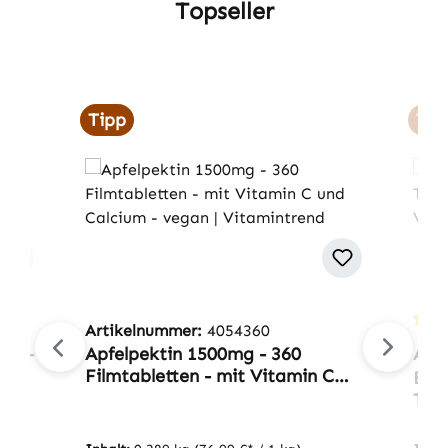
Topseller
Produktgalerie überspringen
Tipp
Tip
Artikelnummer:
4054360
Durc
ln -
Apfelpektin 1500mg - 360
Arti
Filmtabletten - mit Vitamin C
Berb
und Calcium - vegan |
Tabl
Vitamintrend
Vit