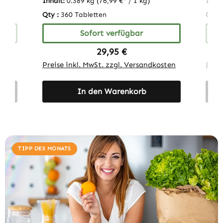
Inhalt:
0.389 kg
(76,99 €* / 1 kg)
Inhal
Qty :
360 Tabletten
Qty :
Sofort verfügbar
Regulärer Preis:
29,95 €
sten
Preise inkl. MwSt. zzgl. Versandkosten
Prei
In den Warenkorb
TIPP DES MONATS