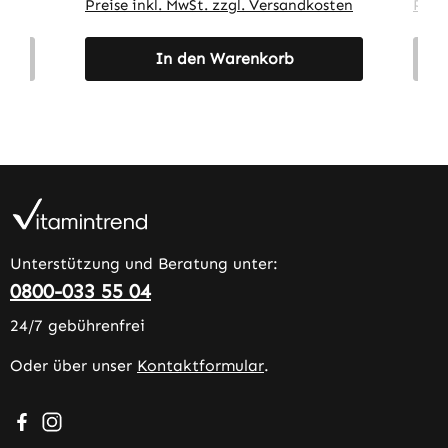
sten
Preise inkl. MwSt. zzgl. Versandkosten
Prei
In den Warenkorb
Unterstützung und Beratung unter:
0800-033 55 04
24/7 gebührenfrei
Oder über unser
Kontaktformular
.
Besuche uns auf Facebook – öffnet in neuem Tab (extern
Schau auf Instagram vorbei – öffnet in neuem Tab (e