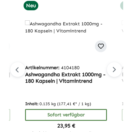
Neu
Ne
Artikelnummer:
4104180
Arti
en |
Ashwagandha Extrakt 1000mg -
Beta
180 Kapseln | Vitamintrend
Vit
Inhalt:
0.135 kg
(177,41 €* / 1 kg)
Inhal
Sofort verfügbar
Regulärer Preis:
23,95 €