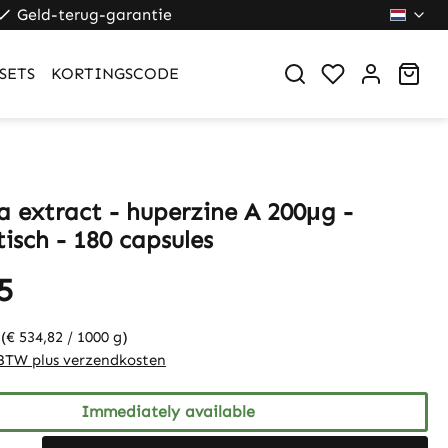
Geld-terug-garantie
Sho
SETS
KORTINGSCODE
a extract - huperzine A 200μg -
isch - 180 capsules
5
g
(€ 534,82 / 1000 g)
. BTW plus verzendkosten
Immediately available