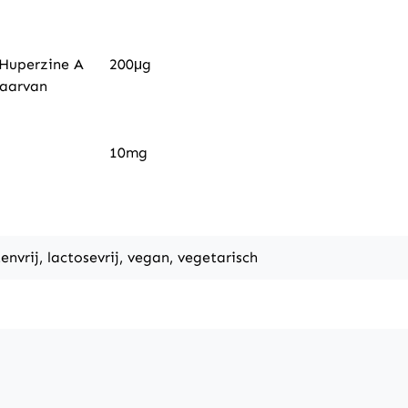
Huperzine A
200μg
waarvan
10mg
tenvrij, lactosevrij, vegan, vegetarisch