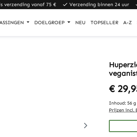
is verzending vanaf 75 €
Verzending binnen 24 uur
ASSINGEN
DOELGROEP
NEU
TOPSELLER
A-Z
Huperzi
veganist
€ 29,9
Inhoud:
56 
Prijzen incl