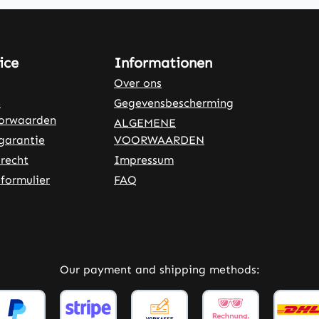
ice
Informationen
Over ons
n
Gegevensbescherming
oorwaarden
ALGEMENE
garantie
VOORWAARDEN
recht
Impressum
formulier
FAQ
rnal link)
 tab (external link)
Our payment and shipping methods: