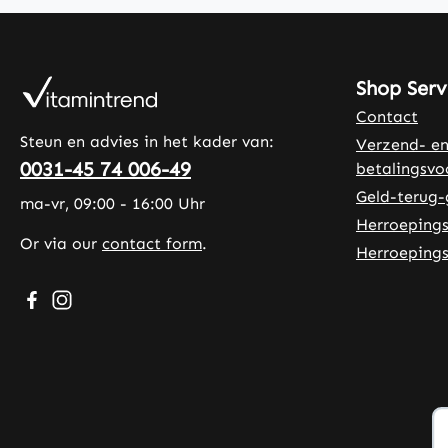
Shop Serv
Contact
Steun en advies in het kader van:
Verzend- e
0031-45 74 006-49
betalingsv
Geld-terug-
ma-vr, 09:00 - 16:00 Uhr
Herroepings
Or via our
contact form
.
Herroepings
Visit us on Facebook – opens in a new browser tab (exte
Check us out on Instagram – opens in a new browser