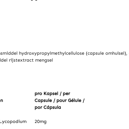
lansmiddel hydroxypropylmethylcellulose (capsule omhulsel)
del rijstextract mengsel
pro Kapsel / per
ón
Capsule / pour Gélule /
por Cápsula
e Lycopodium
20mg