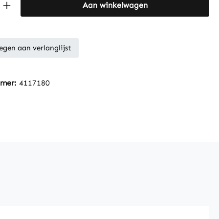
Quantity: Enter the desired amount or 
Aan winkelwagen
gen aan verlanglijst
mmer:
4117180