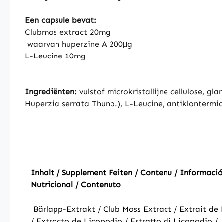
Een capsule bevat:
Clubmos extract 20mg
waarvan huperzine A 200μg
L-Leucine 10mg
Ingrediënten:
vulstof microkristallijne cellulose, g
Huperzia serrata Thunb.), L-Leucine, antiklontermid
Inhalt / Supplement Feiten / Contenu / Informaci
Nutricional / Contenuto
Bärlapp-Extrakt / Club Moss Extract / Extrait d
/ Extracto de Licopodio / Estratto di Licopodio /