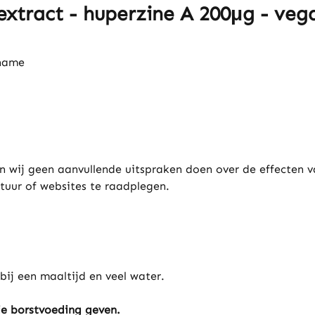
xtract - huperzine A 200μg - vegan
nname
 wij geen aanvullende uitspraken doen over de effecten v
tuur of websites te raadplegen.
ij een maaltijd en veel water.
ie borstvoeding geven.