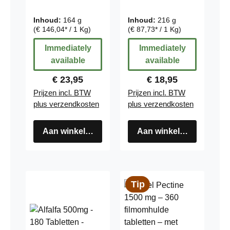
750mg - hoog
inname 360
gedoseerd -
tabletten
Inhoud:
164 g
Inhoud:
216 g
veganistisch -
bulkverpakking
(€ 146,04* / 1 Kg)
(€ 87,73* / 1 Kg)
180 capsules
voor 120
Immediately
Immediately
dagen, zuivere
available
available
substantie,
veganistisch
Regular price:
Regular price:
€ 23,95
€ 18,95
Prijzen incl. BTW
Prijzen incl. BTW
plus verzendkosten
plus verzendkosten
Aan winkelwagen
Aan winkelwagen
Tip