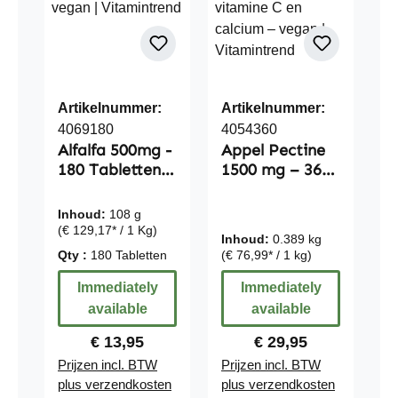
Artikelnummer:
Artikelnummer:
4069180
4054360
Alfalfa 500mg -
Appel Pectine
180 Tabletten -
1500 mg – 360
vegan |
filmomhulde
Vitamintrend
tabletten – met
Inhoud:
108 g
vitamine C en
(€ 129,17* / 1 Kg)
Inhoud:
0.389 kg
calcium –
Qty :
180 Tabletten
(€ 76,99* / 1 kg)
vegan |
Vitamintrend
Immediately
Immediately
available
available
Regular price:
Regular price:
€ 13,95
€ 29,95
Prijzen incl. BTW
Prijzen incl. BTW
plus verzendkosten
plus verzendkosten