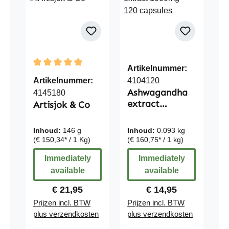
Artikelnummer:
Average rating of 5 out of 5 stars
Artikelnummer:
4104120
Ashwagandha
4145180
extract
Artisjok & Co
1000mg - 120
capsules
Inhoud:
146 g
Inhoud:
0.093 kg
(€ 150,34* / 1 Kg)
(€ 160,75* / 1 kg)
Immediately
Immediately
available
available
Regular price:
Regular price:
€ 21,95
€ 14,95
Prijzen incl. BTW
Prijzen incl. BTW
plus verzendkosten
plus verzendkosten