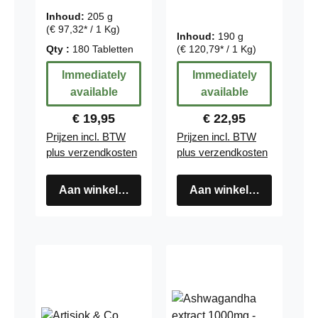
- veganistisch -
Inhoud:
205 g
240 Capsules –
(€ 97,32* / 1 Kg)
Inhoud:
190 g
grootverpakkin
Qty :
180 Tabletten
(€ 120,79* / 1 Kg)
g
Immediately
Immediately
available
available
Regular price:
Regular price:
€ 19,95
€ 22,95
Prijzen incl. BTW
Prijzen incl. BTW
plus verzendkosten
plus verzendkosten
Aan winkelwagen
Aan winkelwagen