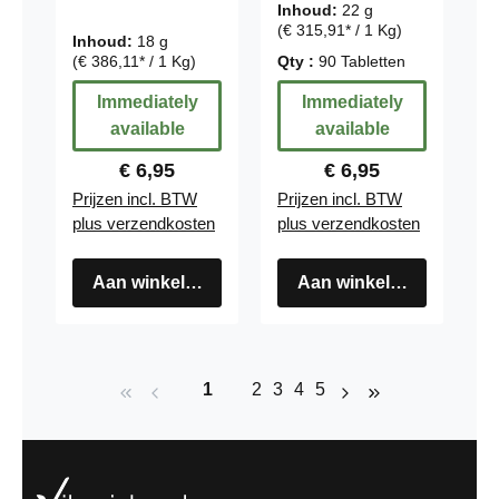
tabletten met
tabletten
Inhoud:
22 g
acerola
(€ 315,91* / 1 Kg)
Inhoud:
18 g
(€ 386,11* / 1 Kg)
Qty :
90 Tabletten
Immediately
Immediately
available
available
Regular price:
Regular price:
€ 6,95
€ 6,95
Prijzen incl. BTW
Prijzen incl. BTW
plus verzendkosten
plus verzendkosten
Aan winkelwagen
Aan winkelwagen
Page
Page
Page
Page
Page
1
2
3
4
5