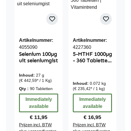
Artikelnummer:
Artikelnummer:
4055090
4227360
Selenium 100µg
5-MTHF 1000µg
uit seleniumgist
- 360 Tabletten
| Vitamintrend
Inhoud:
27 g
(€ 442,59* / 1 Kg)
Inhoud:
0.072 kg
Qty :
90 Tabletten
(€ 235,42* / 1 kg)
Immediately
Immediately
available
available
Regular price:
Regular price:
€ 11,95
€ 16,95
Prijzen incl. BTW
Prijzen incl. BTW