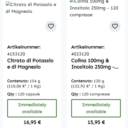
Artikelnummer:
Artikelnummer:
4153120
4023120
Citrato di Potassio
Colina 100mg &
e di Magnesio
Inositolo 250mg -
120 compresse
Contenuto:
154 g
Contenuto:
120 g
(110,06 €* / 1 Kg)
(132,92 €* / 1 Kg)
Qty :
120 capsule
Qty :
120 compresse
Immediately
Immediately
available
available
Regular price:
Regular price:
16,95 €
15,95 €