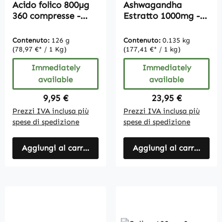
Acido folico 800µg
Ashwagandha
360 compresse -
Estratto 1000mg -
Vegan - Confezione
180 Capsule |
per 1 anno
Vitamintrend
Contenuto:
126 g
Contenuto:
0.135 kg
(78,97 €* / 1 Kg)
(177,41 €* / 1 kg)
Immediately
Immediately
available
available
Regular price:
Regular price:
9,95 €
23,95 €
Prezzi IVA inclusa più
Prezzi IVA inclusa più
spese di spedizione
spese di spedizione
Aggiungi al carrello
Aggiungi al carrello