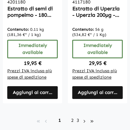
4201180
4117180
Estratto di semi di
Estratto di Uperzia
pompelmo - 180
- Uperzia 200µg -
capsule - con
Vegan - 180 Capsule
vitamina C |
Contenuto:
0.11 kg
Contenuto:
56 g
Vitamintrend
(181,36 €* / 1 kg)
(534,82 €* / 1 Kg)
Immediately
Immediately
available
available
Regular price:
Regular price:
19,95 €
29,95 €
Prezzi IVA inclusa più
Prezzi IVA inclusa più
spese di spedizione
spese di spedizione
Aggiungi al carrello
Aggiungi al carrello
Page
Page
Page
1
2
3