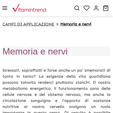
in content
You have 0 w
Sh
CAMPI DI APPLICAZIONE
Memoria e nervi
Memoria e nervi
Stressati, sopraffatti e forse anche un po' smemorati di
tanto in tanto? Le esigenze della vita quotidiana
possono talvolta renderci piuttosto stanchi. Il nostro
metabolismo energetico, il funzionamento sano delle
cellule nervose e del sistema nervoso, ma anche la
circolazione sanguigna e l'apporto di sostanze
nutritive al nostro cervello svolgono un ruolo
importante in questo senso. Di seguito è possibile