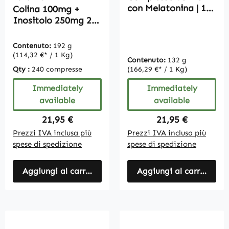
con Melatonina | 180
Colina 100mg +
Capsule
Inositolo 250mg 240
compresse, vegan,
confezione per 8
Contenuto:
192 g
mesi.
(114,32 €* / 1 Kg)
Contenuto:
132 g
Qty :
240 compresse
(166,29 €* / 1 Kg)
Immediately
Immediately
available
available
Regular price:
Regular price:
21,95 €
21,95 €
Prezzi IVA inclusa più
Prezzi IVA inclusa più
spese di spedizione
spese di spedizione
Aggiungi al carrello
Aggiungi al carrello