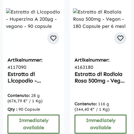
Artikelnummer:
Artikelnummer:
4117090
4163180
Estratto di
Estratto di Rodiola
Licopodio -
Rosa 500mg - Vegan
Huperzina A 200μg -
- 180 Capsule per 6
vegano - 90 capsule
mesi
Contenuto:
28 g
(676,79 €* / 1 Kg)
Contenuto:
116 g
Qty :
90 Capsule
(344,40 €* / 1 Kg)
Immediately
Immediately
available
available