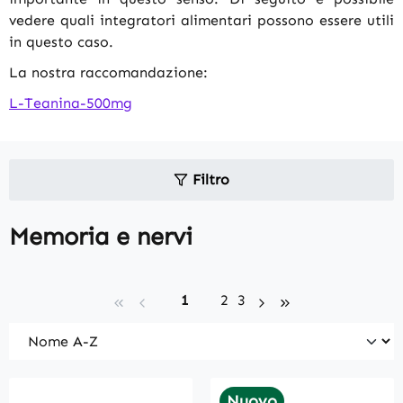
vedere quali integratori alimentari possono essere utili
in questo caso.
La nostra raccomandazione:
L-Teanina-500mg
Filtro
Memoria e nervi
Page
Page
Page
1
2
3
Nuovo