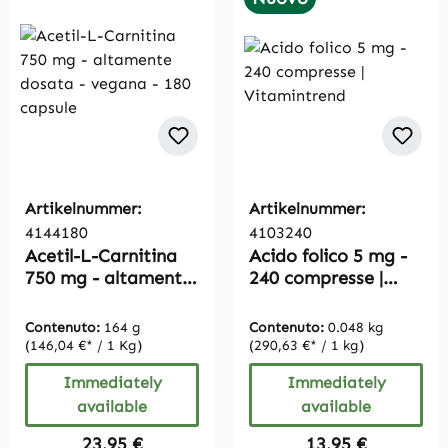
Artikelnummer:
Artikelnummer:
4144180
4103240
Acetil-L-Carnitina
Acido folico 5 mg -
750 mg - altamente
240 compresse |
dosata - vegana -
Vitamintrend
180 capsule
Contenuto:
164 g
Contenuto:
0.048 kg
(146,04 €* / 1 Kg)
(290,63 €* / 1 kg)
Immediately
Immediately
available
available
Regular price:
Regular price:
23,95 €
13,95 €