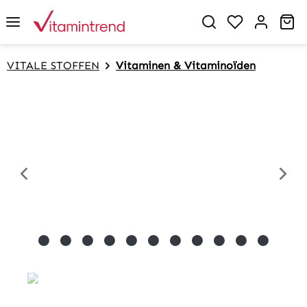
in content
Sh
VITALE STOFFEN
Vitaminen & Vitaminoïden
Skip image gallery