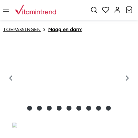
in content
Sh
TOEPASSINGEN
Maag en darm
Skip image gallery