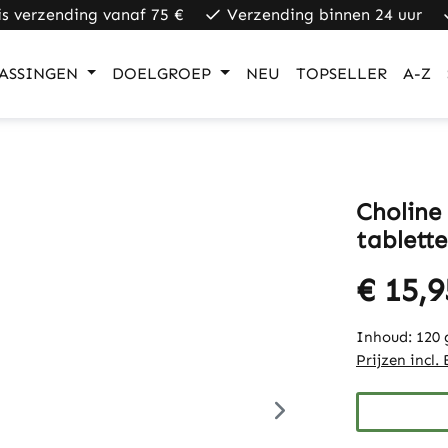
is verzending vanaf 75 €
Verzending binnen 24 uur
ASSINGEN
DOELGROEP
NEU
TOPSELLER
A-Z
Choline
tablett
€ 15,9
Inhoud:
120
Prijzen incl