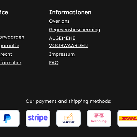
ice
Informationen
Over ons
n
Gegevensbescherming
oorwaarden
ALGEMENE
garantie
VOORWAARDEN
recht
Impressum
formulier
FAQ
rnal link)
 tab (external link)
Our payment and shipping methods: