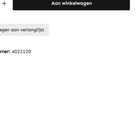
Quantity: Enter the desired amount or 
Aan winkelwagen
gen aan verlanglijst
mmer:
4023120