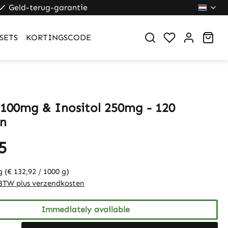
Geld-terug-garantie
Sho
SETS
KORTINGSCODE
 100mg & Inositol 250mg - 120
en
5
 g
(€ 132,92 / 1000 g)
. BTW plus verzendkosten
Immediately available