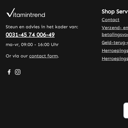
Shop Serv
Contact
Steun en advies in het kader van:
Verzend- e
0031-45 74 006-49
betalingsv
Geld-terug-
ma-vr, 09:00 - 16:00 Uhr
Herroepings
Or via our
contact form
.
Herroepings
Visit us on Facebook – opens in a new browser tab (exte
Check us out on Instagram – opens in a new browser