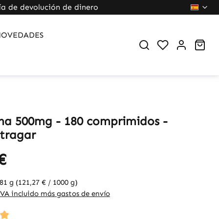
ía de devolución de dinero
NOVEDADES
Sho
na 500mg - 180 comprimidos -
 tragar
€
81 g
(121,27 € / 1000 g)
IVA incluido más gastos de envío