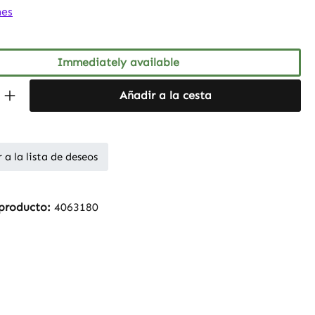
ng of 5 out of 5 stars
nes
Immediately available
Quantity: Enter the desired amount or 
Añadir a la cesta
 a la lista de deseos
producto:
4063180