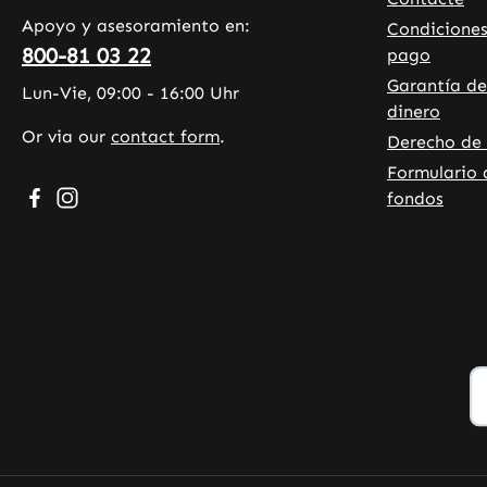
Apoyo y asesoramiento en:
Condiciones
800-81 03 22
pago
Garantía de
Lun-Vie, 09:00 - 16:00 Uhr
dinero
Or via our
contact form
.
Derecho de 
Formulario 
Visit us on Facebook – opens in a new browser tab (exte
Check us out on Instagram – opens in a new browser
fondos