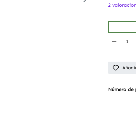
Average rati
2 valoracio
Product 
Añadir
Número de 