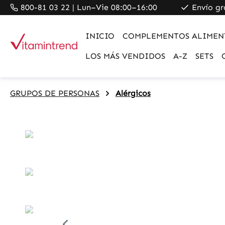
800-81 03 22 | Lun–Vie 08:00–16:00
Envío gr
search
Skip to main navigation
INICIO
COMPLEMENTOS ALIMEN
LOS MÁS VENDIDOS
A-Z
SETS
GRUPOS DE PERSONAS
Alérgicos
Skip image gallery